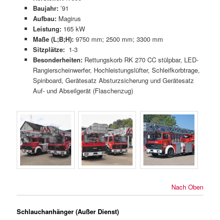
Baujahr:
’91
Aufbau:
Magirus
Leistung:
165 kW
Maße (L;B;H):
9750 mm; 2500 mm; 3300 mm
Sitzplätze:
1-3
Besonderheiten:
Rettungskorb RK 270 CC stülpbar, LED-
Rangierscheinwerfer, Hochleistungslüfter, Schleifkorbtrage,
Spinboard, Gerätesatz Absturzsicherung und Gerätesatz
Auf- und Abseilgerät (Flaschenzug)
Nach Oben
Schlauchanhänger (Außer Dienst)