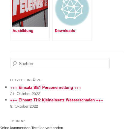
Ausbildung
Downloads
S
u
c
h
LETZTE EINSÄTZE
e
+++ Einsatz SE1 Personenrettung +++
n
21. Oktober 2022
+++ Einsatz TH2 Kleineinsatz Wasserschaden +++
8. Oktober 2022
TERMINE
Keine kommenden Termine vorhanden.