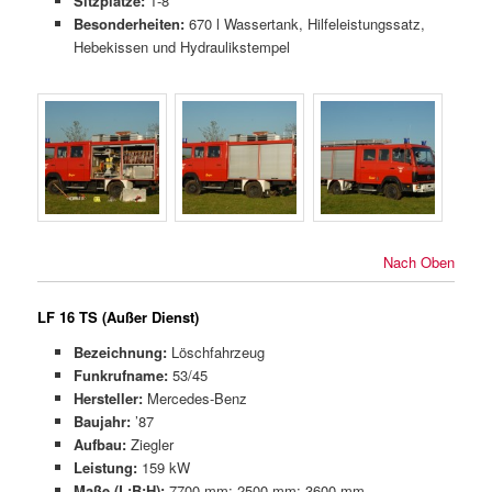
Sitzplätze:
1-8
Besonderheiten:
670 l Wassertank, Hilfeleistungssatz,
Hebekissen und Hydraulikstempel
Nach Oben
LF 16 TS (Außer Dienst)
Bezeichnung:
Löschfahrzeug
Funkrufname:
53/45
Hersteller:
Mercedes-Benz
Baujahr:
’87
Aufbau:
Ziegler
Leistung:
159 kW
Maße (L;B;H):
7700 mm; 2500 mm; 3600 mm