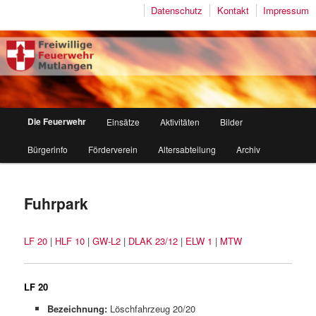
Datenschutz
Kontakt
Impressum
Freiwillige Feuerwehr Mutlangen
Hauptmenü
Die Feuerwehr
Einsätze
Aktivitäten
Bilder
Zum
Zum
Bürgerinfo
Förderverein
Altersabteilung
Archiv
Inhalt
sekundären
wechseln
Inhalt
Fuhrpark
wechseln
LF 20
|
HLF 10
|
GW-L2
|
DLAK 23/12
|
ELW 1
|
MTW
LF 20
Bezeichnung:
Löschfahrzeug 20/20