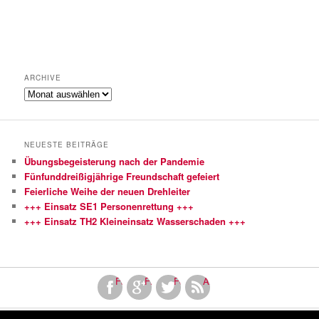
ARCHIVE
Archive
NEUESTE BEITRÄGE
Übungsbegeisterung nach der Pandemie
Fünfunddreißigjährige Freundschaft gefeiert
Feierliche Weihe der neuen Drehleiter
+++ Einsatz SE1 Personenrettung +++
+++ Einsatz TH2 Kleineinsatz Wasserschaden +++
Facebook
Finde uns bei Google+
Folge uns bei Twitter!
Abonniere unseren RSS Fe