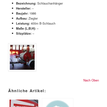
Bezeichnung:
Schlauchanhänger
Hersteller:
–
Baujahr:
1986
Aufbau:
Ziegler
Leistung:
400m B-Schlauch
Maße (L;B;H):
–
Sitzplätze:
–
Nach Oben
Ähnliche Artikel: