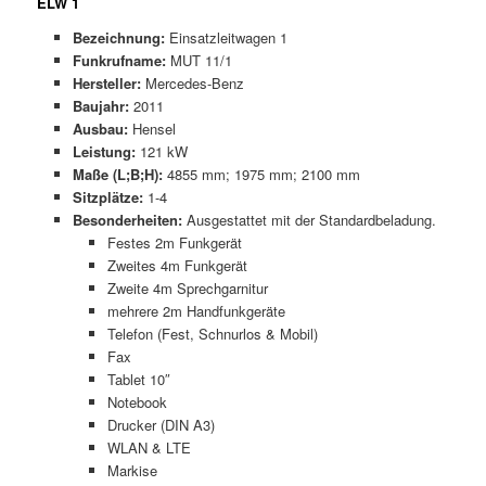
ELW 1
Bezeichnung:
Einsatzleitwagen 1
Funkrufname:
MUT 11/1
Hersteller:
Mercedes-Benz
Baujahr:
2011
Ausbau:
Hensel
Leistung:
121 kW
Maße (L;B;H):
4855 mm; 1975 mm; 2100 mm
Sitzplätze:
1-4
Besonderheiten:
Ausgestattet mit der Standardbeladung.
Festes 2m Funkgerät
Zweites 4m Funkgerät
Zweite 4m Sprechgarnitur
mehrere 2m Handfunkgeräte
Telefon (Fest, Schnurlos & Mobil)
Fax
Tablet 10″
Notebook
Drucker (DIN A3)
WLAN & LTE
Markise