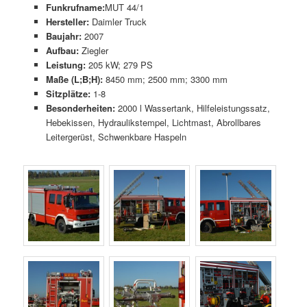
Funkrufname:
MUT 44/1
Hersteller:
Daimler Truck
Baujahr:
2007
Aufbau:
Ziegler
Leistung:
205 kW; 279 PS
Maße (L;B;H):
8450 mm; 2500 mm; 3300 mm
Sitzplätze:
1-8
Besonderheiten:
2000 l Wassertank, Hilfeleistungssatz,
Hebekissen, Hydraulikstempel, Lichtmast, Abrollbares
Leitergerüst, Schwenkbare Haspeln