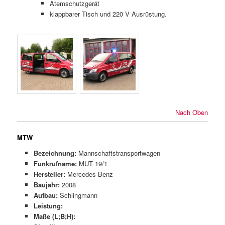
Atemschutzgerät
klappbarer Tisch und 220 V Ausrüstung.
Nach Oben
MTW
Bezeichnung:
Mannschaftstransportwagen
Funkrufname:
MUT 19/1
Hersteller:
Mercedes-Benz
Baujahr:
2008
Aufbau:
Schlingmann
Leistung:
Maße (L;B;H):