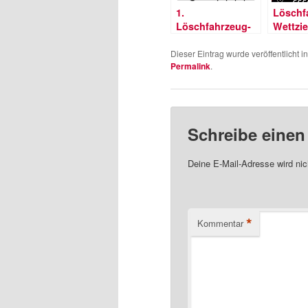
1.
Löschf
Löschfahrzeug-
Wettzi
Wettziehen
Einladung
Dieser Eintrag wurde veröffentlicht i
Permalink
.
Schreibe eine
Deine E-Mail-Adresse wird nich
*
Kommentar