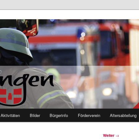
euerwehr Mutlangen
Aktivitäten
Bilder
Bürgerinfo
Förderverein
Altersabteilung
Weiter
→