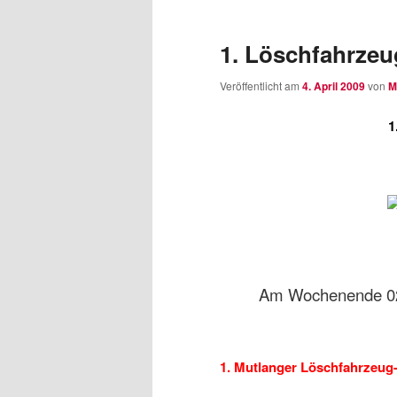
wechseln
Inhalt
1. Löschfahrzeu
wechseln
Veröffentlicht am
4. April 2009
von
M
1
Am Wochenende 02.
1. Mutlanger Löschfahrzeug