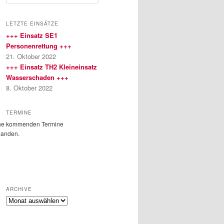
u
c
h
LETZTE EINSÄTZE
e
+++ Einsatz SE1
n
Personenrettung +++
21. Oktober 2022
+++ Einsatz TH2 Kleineinsatz
Wasserschaden +++
8. Oktober 2022
TERMINE
ne kommenden Termine
handen.
ARCHIVE
Archive