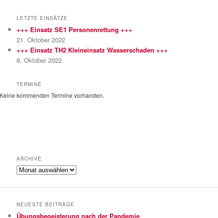
c
h
LETZTE EINSÄTZE
e
+++ Einsatz SE1 Personenrettung +++
n
21. Oktober 2022
+++ Einsatz TH2 Kleineinsatz Wasserschaden +++
8. Oktober 2022
TERMINE
Keine kommenden Termine vorhanden.
ARCHIVE
Archive
NEUESTE BEITRÄGE
Übungsbegeisterung nach der Pandemie