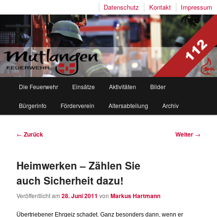
Datenschutz
Kontakt
Impressum
Freiwillige Feuerwehr Mutlangen
Hauptmenü
Die Feuerwehr
Einsätze
Aktivitäten
Bilder
Zum
Zum
Bürgerinfo
Förderverein
Altersabteilung
Archiv
Inhalt
sekundären
wechseln
Inhalt
Beitragsnavigation
←
Zurück
Weiter
→
wechseln
Heimwerken – Zählen Sie
auch Sicherheit dazu!
Veröffentlicht am
28. Juni 2011
von
Markus Hartmann
Übertriebener Ehrgeiz schadet. Ganz besonders dann, wenn er