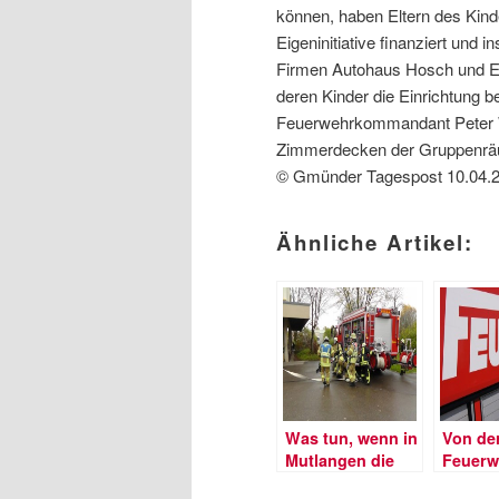
können, haben Eltern des Kinde
Eigeninitiative finanziert und 
Firmen Autohaus Hosch und Ele
deren Kinder die Einrichtung b
Feuerwehrkommandant Peter We
Zimmerdecken der Gruppenräu
© Gmünder Tagespost 10.04.
Ähnliche Artikel:
Was tun, wenn in
Von de
Mutlangen die
Feuerw
Werkrealschule
beeind