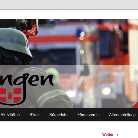
euerwehr Mutlangen
Aktivitäten
Bilder
Bürgerinfo
Förderverein
Altersabteilung
Weiter
→