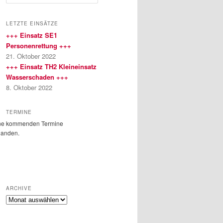
u
c
h
LETZTE EINSÄTZE
e
+++ Einsatz SE1
n
Personenrettung +++
21. Oktober 2022
+++ Einsatz TH2 Kleineinsatz
Wasserschaden +++
8. Oktober 2022
TERMINE
ne kommenden Termine
handen.
ARCHIVE
Archive