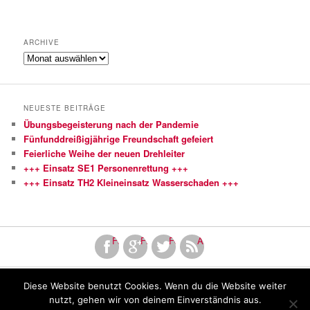
ARCHIVE
Archive
NEUESTE BEITRÄGE
Übungsbegeisterung nach der Pandemie
Fünfunddreißigjährige Freundschaft gefeiert
Feierliche Weihe der neuen Drehleiter
+++ Einsatz SE1 Personenrettung +++
+++ Einsatz TH2 Kleineinsatz Wasserschaden +++
Facebook
Finde uns bei Google+
Folge uns bei Twitter!
Abonniere unseren RSS Fe
Diese Website benutzt Cookies. Wenn du die Website weiter
Copyright by Freiwillige Feuerwehr Mutlangen
nutzt, gehen wir von deinem Einverständnis aus.