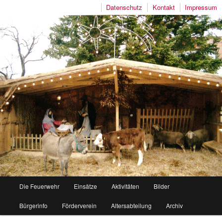
Datenschutz
Kontakt
Impressum
Freiwillige Feuerwehr Mutlangen
Hauptmenü
Die Feuerwehr
Einsätze
Aktivitäten
Bilder
Zum
Zum
Bürgerinfo
Förderverein
Altersabteilung
Archiv
Inhalt
sekundären