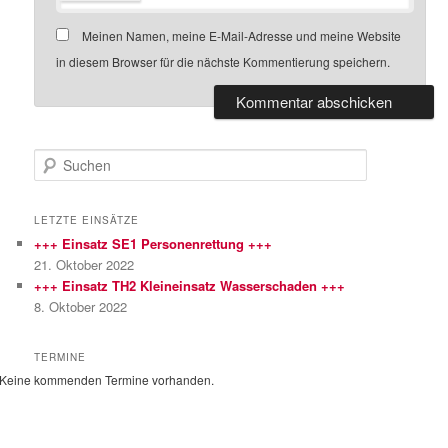
Meinen Namen, meine E-Mail-Adresse und meine Website
in diesem Browser für die nächste Kommentierung speichern.
S
u
c
h
LETZTE EINSÄTZE
e
+++ Einsatz SE1 Personenrettung +++
n
21. Oktober 2022
+++ Einsatz TH2 Kleineinsatz Wasserschaden +++
8. Oktober 2022
TERMINE
Keine kommenden Termine vorhanden.