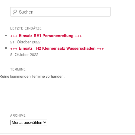
S
u
c
h
LETZTE EINSÄTZE
e
+++ Einsatz SE1 Personenrettung +++
n
21. Oktober 2022
+++ Einsatz TH2 Kleineinsatz Wasserschaden +++
8. Oktober 2022
TERMINE
Keine kommenden Termine vorhanden.
ARCHIVE
Archive