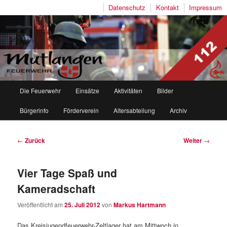
Datenschutz
Kontakt
Impressum
Freiwillige Feuerwehr Mutlangen
Hauptmenü
Die Feuerwehr
Einsätze
Aktivitäten
Bilder
Zum
Zum
Bürgerinfo
Förderverein
Altersabteilung
Archiv
Inhalt
sekundären
wechseln
Inhalt
Beitragsnavigation
←
Zurück
Weiter
→
wechseln
Vier Tage Spaß und
Kameradschaft
Veröffentlicht am
25. Juli 2012
von
Markus Hartmann
Das Kreisjugendfeuerwehr-Zeltlager hat am Mittwoch in