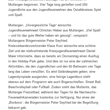
Mutlangen begonnen. Vier Tage lang genießen rund 250
Jugendliche aus den Jugendfeuerwehren des Ostalbkreises Spiel
und Spaß.
Mutlangen. „Unvergessliche Tage“ wünschte
Jugendfeuerwehrwart Christian Hieber aus Mutlangen. „Viel Spaß
– und für das gute Wetter haben wir gesorgt“, versprach
Mutlangens Bürgermeister Peter Seyfried.
Kreisverbandsvorsitzender Klaus Kurz wünschte eine schöne
Zeit und der stellvertretende Kreisjugendfeuerwehrwart Daniel
Maier informierte, dass es bereits am Donnerstag einen Ausflug
in den Holiday-Park gebe. Und dies ist nur eine der zahlreichen
Aktivitäten, die den Jugendlichen und den 60 Betreuern vier Tage
lang das Leben versüßen. Es wird Geländespiele geben, eine
Lagerolympiade ausgerufen, eine fetzige Lagerdisco steht
ebenso auf dem Programm wie auch Bogenschießen, Street Ball,
Beachvolleyball oder Fußball. Zudem steht das Mutlantis, das
Mutlanger Freizeitbad, während den Tagen für die Nachwuchs-
Feuerwehrkameraden kostenlos zur Verfügung. Nur eines der
„Bonbons“, die Bürgermeister Peter Seyfried bei der Begrüßung
bekannt gab.