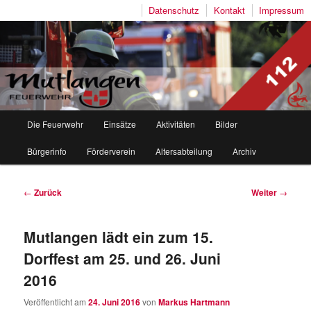
Datenschutz
Kontakt
Impressum
Freiwillige Feuerwehr Mutlangen
Hauptmenü
Die Feuerwehr
Einsätze
Aktivitäten
Bilder
Zum
Zum
Bürgerinfo
Förderverein
Altersabteilung
Archiv
Inhalt
sekundären
wechseln
Inhalt
Beitragsnavigation
←
Zurück
Weiter
→
wechseln
Mutlangen lädt ein zum 15.
Dorffest am 25. und 26. Juni
2016
Veröffentlicht am
24. Juni 2016
von
Markus Hartmann