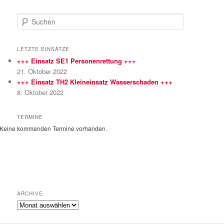
S
u
c
h
LETZTE EINSÄTZE
e
+++ Einsatz SE1 Personenrettung +++
n
21. Oktober 2022
+++ Einsatz TH2 Kleineinsatz Wasserschaden +++
8. Oktober 2022
TERMINE
Keine kommenden Termine vorhanden.
ARCHIVE
Archive