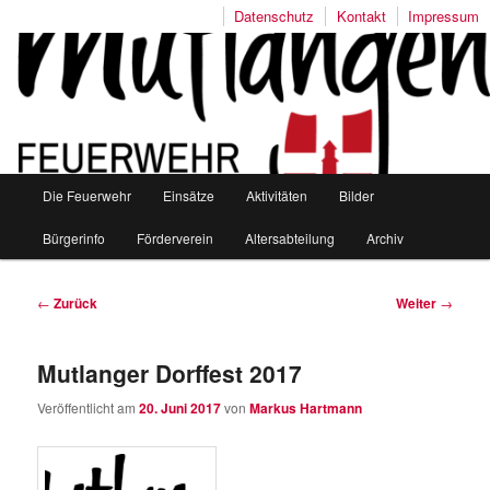
Datenschutz
Kontakt
Impressum
Freiwillige Feuerwehr Mutlangen
Hauptmenü
Die Feuerwehr
Einsätze
Aktivitäten
Bilder
Zum
Zum
Bürgerinfo
Förderverein
Altersabteilung
Archiv
Inhalt
sekundären
wechseln
Inhalt
Beitragsnavigation
←
Zurück
Weiter
→
wechseln
Mutlanger Dorffest 2017
Veröffentlicht am
20. Juni 2017
von
Markus Hartmann