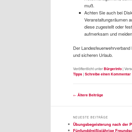
muß.
Achten Sie auch bei Dis
Veranstaltungsräumen a
diese zugestellt oder fe
aufmerksam und meiden S
Der Landesfeuerwehrverband 
und sicheren Urlaub.
Veröffentlicht unter
Bürgerinfo
|
Vers
Tipps
|
Schreibe einen Kommentar
Beitragsnavigation
←
Ältere Beiträge
NEUESTE BEITRÄGE
Übungsbegeisterung nach der 
Fünfunddreißigjährige Freundsch