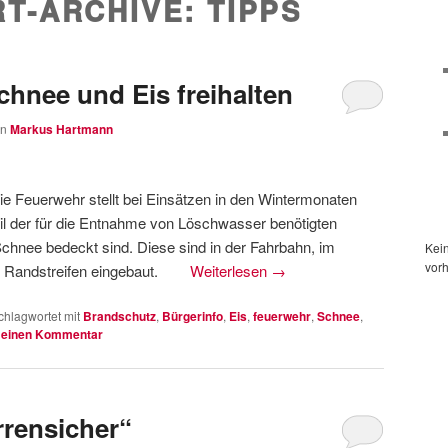
T-ARCHIVE:
TIPPS
chnee und Eis freihalten
on
Markus Hartmann
ie Feuerwehr stellt bei Einsätzen in den Wintermonaten
eil der für die Entnahme von Löschwasser benötigten
Schnee bedeckt sind. Diese sind in der Fahrbahn, im
Kei
vor
im Randstreifen eingebaut.
Weiterlesen
→
chlagwortet mit
Brandschutz
,
Bürgerinfo
,
Eis
,
feuerwehr
,
Schnee
,
 einen Kommentar
rrensicher“