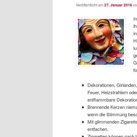
Veröffentlicht am
27. Januar 2016
v
I
i
i
H
l
g
G
f
Dekorationen, Girlanden,
Feuer, Heizstrahlern od
entflammbare Dekoratio
Brennende Kerzen niemal
wenn die Stimmung beso
Mit glimmenden Zigarett
entfachen.
Zigaretten können nach 