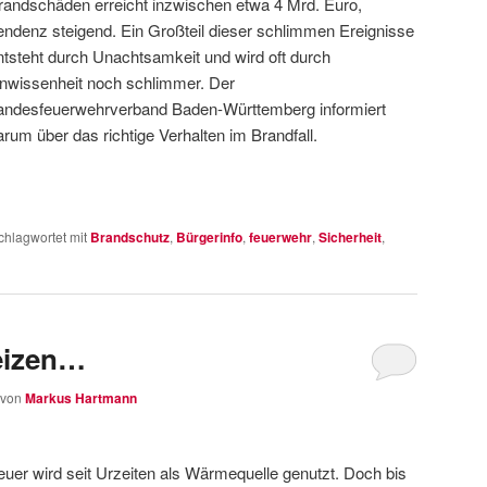
randschäden erreicht inzwischen etwa 4 Mrd. Euro,
endenz steigend. Ein Großteil dieser schlimmen Ereignisse
ntsteht durch Unachtsamkeit und wird oft durch
nwissenheit noch schlimmer. Der
andesfeuerwehrverband Baden-Württemberg informiert
arum über das richtige Verhalten im Brandfall.
chlagwortet mit
Brandschutz
,
Bürgerinfo
,
feuerwehr
,
Sicherheit
,
heizen…
von
Markus Hartmann
euer wird seit Urzeiten als Wärmequelle genutzt. Doch bis