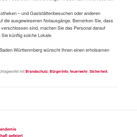
kotheken – und Gaststättenbesuchen oder anderen
uf die ausgewiesenen Notausgänge. Bemerken Sie, dass
st verschlossen sind, machen Sie das Personal darauf
ie künftig solche Lokale.
Baden-Württenmberg wünscht Ihnen einen erholsamen
chlagwortet mit
Brandschutz
,
Bürgerinfo
,
feuerwehr
,
Sicherheit
,
Pandemie
aft gefeiert