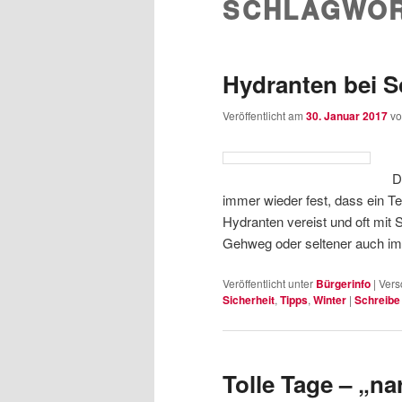
SCHLAGWOR
wechseln
Inhalt
wechseln
Hydranten bei S
Veröffentlicht am
30. Januar 2017
v
D
immer wieder fest, dass ein T
Hydranten vereist und oft mit 
Gehweg oder seltener auch 
Veröffentlicht unter
Bürgerinfo
|
Vers
Sicherheit
,
Tipps
,
Winter
|
Schreibe
Tolle Tage – „na