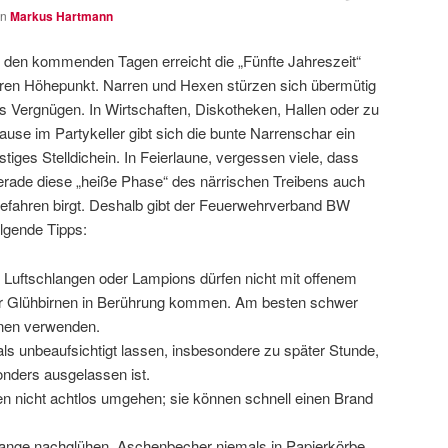
on
Markus Hartmann
n den kommenden Tagen erreicht die „Fünfte Jahreszeit“
hren Höhepunkt. Narren und Hexen stürzen sich übermütig
ns Vergnügen. In Wirtschaften, Diskotheken, Hallen oder zu
ause im Partykeller gibt sich die bunte Narrenschar ein
ustiges Stelldichein. In Feierlaune, vergessen viele, dass
erade diese „heiße Phase“ des närrischen Treibens auch
efahren birgt. Deshalb gibt der Feuerwehrverband BW
olgende Tipps:
 Luftschlangen oder Lampions dürfen nicht mit offenem
er Glühbirnen in Berührung kommen. Am besten schwer
nen verwenden.
s unbeaufsichtigt lassen, insbesondere zu später Stunde,
nders ausgelassen ist.
en nicht achtlos umgehen; sie können schnell einen Brand
lange nachglühen. Aschenbecher niemals in Papierkörbe