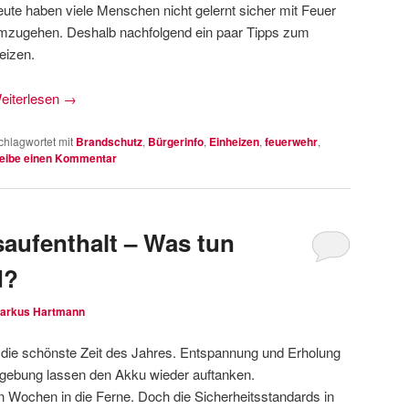
eute haben viele Menschen nicht gelernt sicher mit Feuer
mzugehen. Deshalb nachfolgend ein paar Tipps zum
eizen.
eiterlesen
→
chlagwortet mit
Brandschutz
,
Bürgerinfo
,
Einheizen
,
feuerwehr
,
eibe einen Kommentar
saufenthalt – Was tun
d?
arkus Hartmann
h die schönste Zeit des Jahres. Entspannung und Erholung
mgebung lassen den Akku wieder auftanken.
en Wochen in die Ferne. Doch die Sicherheitsstandards in