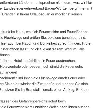
entfernteren Ländern – entsprechen nicht dem, was wir hier
der Landesfeuerwehrverband Baden-Württemberg Ihnen mit
i Bränden in Ihrem Urlaubsquartier möglichst keinen
Ankunft im Hotel, wo sich Feuermelder und Feuerlöscher
ie Fluchtwege und prüfen Sie, ob diese benutzbar sind.
 hier auch bei Rauch und Dunkelheit zurecht finden. Prüfen
enster öffnen lässt und ob Sie auf diesem Weg im Falle
können.
ht in Ihrem Hotel tatsächlich ein Feuer ausbrechen,
 Hotelzentrale oder besser noch direkt die Feuerwehr.
auf andere!
achbarn! Sind Ihnen die Fluchtwege durch Feuer oder
en Sie sofort wieder die Zimmertür und machen Sie sich
enutzen Sie im Brandfall niemals einen Aufzug. Er kann
rlassen des Gefahrenbereichs sofort beim
die Feuerwehr nicht unnötiger Weise nach Ihnen suchen