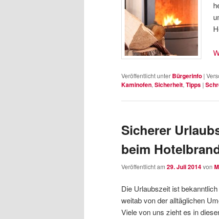
h
u
H
W
Veröffentlicht unter
Bürgerinfo
|
Vers
Kaminofen
,
Sicherheit
,
Tipps
|
Schr
Sicherer Urlaub
beim Hotelbran
Veröffentlicht am
29. Juli 2014
von
M
Die Urlaubszeit ist bekanntlic
weitab von der alltäglichen U
Viele von uns zieht es in dies