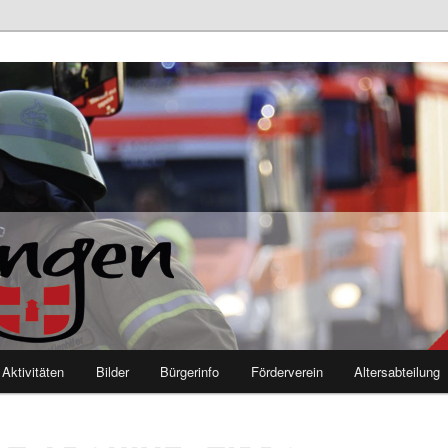
euerwehr Mutlangen
Aktivitäten
Bilder
Bürgerinfo
Förderverein
Altersabteilung