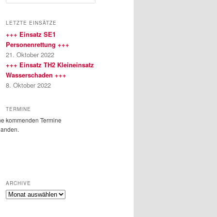
u
c
h
LETZTE EINSÄTZE
e
+++ Einsatz SE1
n
Personenrettung +++
21. Oktober 2022
+++ Einsatz TH2 Kleineinsatz
Wasserschaden +++
8. Oktober 2022
TERMINE
ne kommenden Termine
handen.
ARCHIVE
Archive