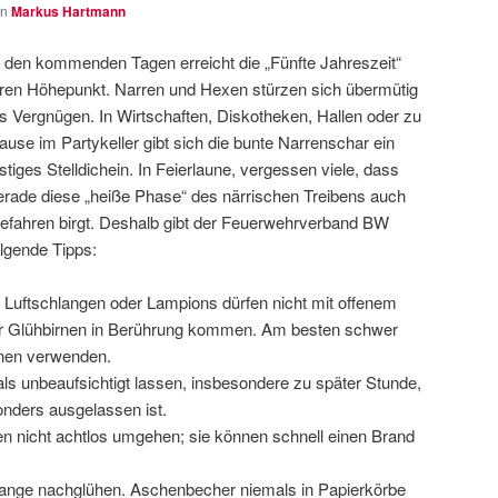
on
Markus Hartmann
n den kommenden Tagen erreicht die „Fünfte Jahreszeit“
hren Höhepunkt. Narren und Hexen stürzen sich übermütig
ns Vergnügen. In Wirtschaften, Diskotheken, Hallen oder zu
ause im Partykeller gibt sich die bunte Narrenschar ein
ustiges Stelldichein. In Feierlaune, vergessen viele, dass
erade diese „heiße Phase“ des närrischen Treibens auch
efahren birgt. Deshalb gibt der Feuerwehrverband BW
olgende Tipps:
 Luftschlangen oder Lampions dürfen nicht mit offenem
er Glühbirnen in Berührung kommen. Am besten schwer
nen verwenden.
s unbeaufsichtigt lassen, insbesondere zu später Stunde,
nders ausgelassen ist.
en nicht achtlos umgehen; sie können schnell einen Brand
lange nachglühen. Aschenbecher niemals in Papierkörbe