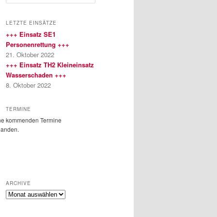
u
c
h
LETZTE EINSÄTZE
e
+++ Einsatz SE1
n
Personenrettung +++
21. Oktober 2022
+++ Einsatz TH2 Kleineinsatz
Wasserschaden +++
8. Oktober 2022
TERMINE
ne kommenden Termine
handen.
ARCHIVE
Archive