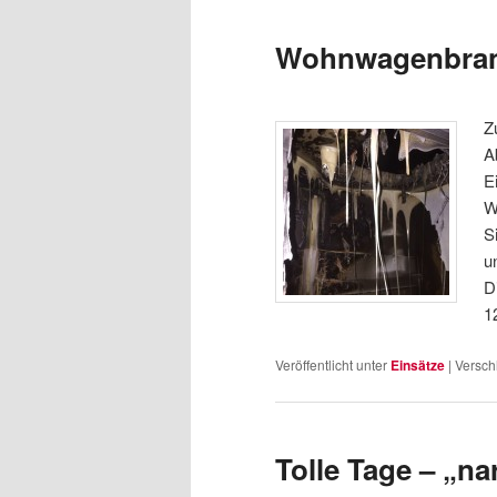
Wohnwagenbra
Z
A
E
W
S
u
D
1
Veröffentlicht unter
Einsätze
|
Versch
Tolle Tage – „na