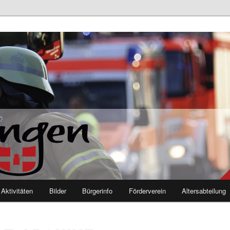
euerwehr Mutlangen
Aktivitäten
Bilder
Bürgerinfo
Förderverein
Altersabteilung