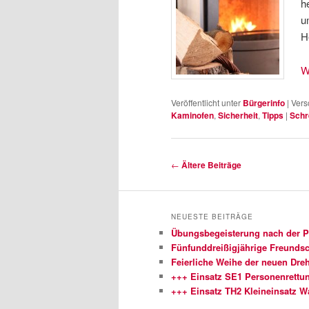
h
u
H
W
Veröffentlicht unter
Bürgerinfo
|
Vers
Kaminofen
,
Sicherheit
,
Tipps
|
Schr
Beitragsnavigation
←
Ältere Beiträge
NEUESTE BEITRÄGE
Übungsbegeisterung nach der 
Fünfunddreißigjährige Freundsch
Feierliche Weihe der neuen Dreh
+++ Einsatz SE1 Personenrettu
+++ Einsatz TH2 Kleineinsatz 