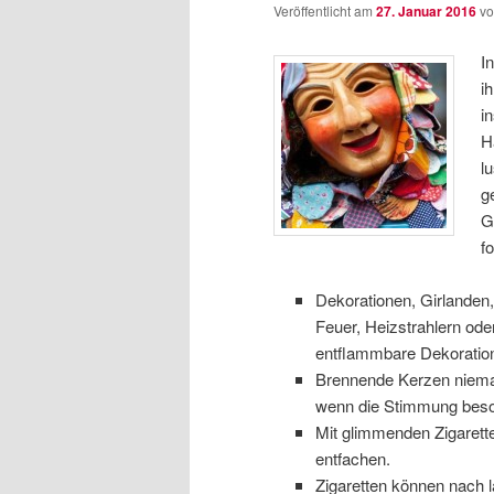
Veröffentlicht am
27. Januar 2016
v
I
i
i
H
l
g
G
f
Dekorationen, Girlanden,
Feuer, Heizstrahlern od
entflammbare Dekoratio
Brennende Kerzen niemal
wenn die Stimmung beso
Mit glimmenden Zigarett
entfachen.
Zigaretten können nach 