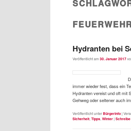
SCHLAGWOR
wechseln
Inhalt
FEUERWEH
wechseln
Hydranten bei S
Veröffentlicht am
30. Januar 2017
v
D
immer wieder fest, dass ein T
Hydranten vereist und oft mit 
Gehweg oder seltener auch 
Veröffentlicht unter
Bürgerinfo
|
Vers
Sicherheit
,
Tipps
,
Winter
|
Schreibe