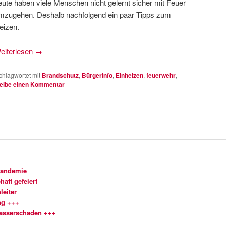
eute haben viele Menschen nicht gelernt sicher mit Feuer
mzugehen. Deshalb nachfolgend ein paar Tipps zum
eizen.
eiterlesen
→
chlagwortet mit
Brandschutz
,
Bürgerinfo
,
Einheizen
,
feuerwehr
,
eibe einen Kommentar
Pandemie
aft gefeiert
leiter
ng +++
Wasserschaden +++