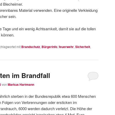
nd Blecheimer.
brennbares Material verwenden. Eine originelle Verkleidung
cher sein.
e Tage und ein wenig Achtsamkeit, damit sie auf die tollen
n können.
chlagwortet mit
Brandschutz
,
Bürgerinfo
,
feuerwehr
,
Sicherheit
,
ten im Brandfall
5
von
Markus Hartmann
ährlich sterben in der Bundesrepublik etwa 600 Menschen
n Folgen von Verbrennungen oder ersticken im
randrauch, 6000 werden dadurch verletzt. Die Höhe der
randschäden erreicht inzwischen etwa 4 Mrd. Euro,