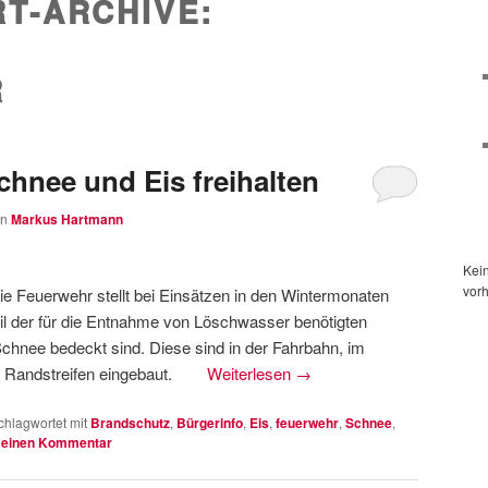
T-ARCHIVE:
R
chnee und Eis freihalten
on
Markus Hartmann
Kei
vor
ie Feuerwehr stellt bei Einsätzen in den Wintermonaten
eil der für die Entnahme von Löschwasser benötigten
Schnee bedeckt sind. Diese sind in der Fahrbahn, im
im Randstreifen eingebaut.
Weiterlesen
→
chlagwortet mit
Brandschutz
,
Bürgerinfo
,
Eis
,
feuerwehr
,
Schnee
,
 einen Kommentar