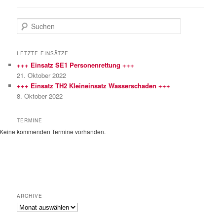
S
u
c
h
LETZTE EINSÄTZE
e
+++ Einsatz SE1 Personenrettung +++
n
21. Oktober 2022
+++ Einsatz TH2 Kleineinsatz Wasserschaden +++
8. Oktober 2022
TERMINE
Keine kommenden Termine vorhanden.
ARCHIVE
Archive