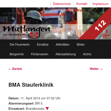
Datenschutz
Kontakt
Impressum
Freiwillige Feuerwehr Mutlangen
Hauptmenü
Die Feuerwehr
Einsätze
Aktivitäten
Bilder
Zum
Zum
Bürgerinfo
Förderverein
Altersabteilung
Archiv
Inhalt
sekundären
wechseln
Inhalt
Beitragsnavigation
←
Zurück
Weiter
→
wechseln
BMA Stauferklinik
Datum:
11. April 2014 um 07:02 Uhr
Alarmierungsart:
BR 5
Einsatzart:
Brandeinsatz