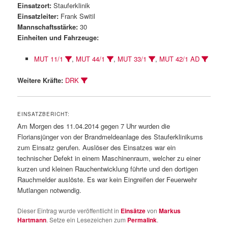
Einsatzort:
Stauferklinik
Einsatzleiter:
Frank Switil
Mannschaftsstärke:
30
Einheiten und Fahrzeuge:
MUT 11/1
,
MUT 44/1
,
MUT 33/1
,
MUT 42/1 AD
Weitere Kräfte:
DRK
EINSATZBERICHT:
Am Morgen des 11.04.2014 gegen 7 Uhr wurden die
Floriansjünger von der Brandmeldeanlage des Stauferklinikums
zum Einsatz gerufen. Auslöser des Einsatzes war ein
technischer Defekt in einem Maschinenraum, welcher zu einer
kurzen und kleinen Rauchentwicklung führte und den dortigen
Rauchmelder auslöste. Es war kein Eingreifen der Feuerwehr
Mutlangen notwendig.
Dieser Eintrag wurde veröffentlicht in
Einsätze
von
Markus
Hartmann
. Setze ein Lesezeichen zum
Permalink
.