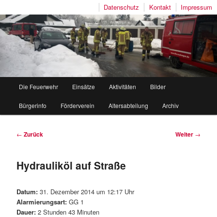
Datenschutz
Kontakt
Impressum
Freiwillige Feuerwehr Mutlangen
Hauptmenü
Die Feuerwehr
Einsätze
Aktivitäten
Bilder
Zum
Zum
Bürgerinfo
Förderverein
Altersabteilung
Archiv
Inhalt
sekundären
wechseln
Inhalt
Beitragsnavigation
←
Zurück
Weiter
→
wechseln
Hydrauliköl auf Straße
Datum:
31. Dezember 2014 um 12:17 Uhr
Alarmierungsart:
GG 1
Dauer:
2 Stunden 43 Minuten