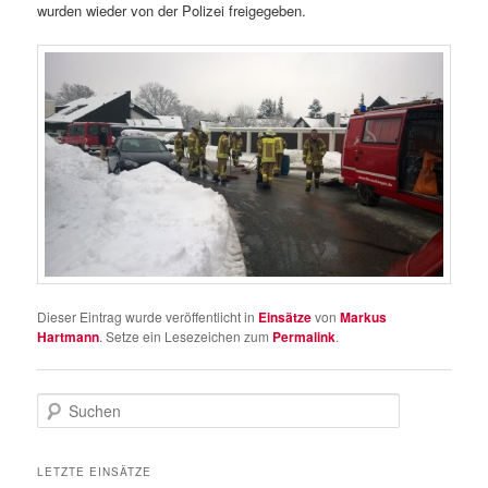
wurden wieder von der Polizei freigegeben.
Dieser Eintrag wurde veröffentlicht in
Einsätze
von
Markus
Hartmann
. Setze ein Lesezeichen zum
Permalink
.
S
u
c
h
LETZTE EINSÄTZE
e