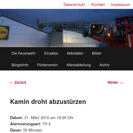
Datenschutz
Kontakt
Impressum
Freiwillige Feuerwehr Mutlangen
Hauptmenü
Die Feuerwehr
Einsätze
Aktivitäten
Bilder
Zum
Zum
Bürgerinfo
Förderverein
Altersabteilung
Archiv
Inhalt
sekundären
wechseln
Inhalt
Beitragsnavigation
←
Zurück
Weiter
→
wechseln
Kamin droht abzustürzen
Datum:
31. März 2015 um 19:35 Uhr
Alarmierungsart:
TH 2
Dauer:
55 Minuten