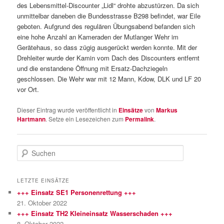
des Lebensmittel-Discounter „Lidl“ drohte abzustürzen. Da sich
unmittelbar daneben die Bundesstrasse B298 befindet, war Eile
geboten. Aufgrund des regulären Übungsabend befanden sich
eine hohe Anzahl an Kameraden der Mutlanger Wehr im
Gerätehaus, so dass zügig ausgerückt werden konnte. Mit der
Drehleiter wurde der Kamin vom Dach des Discounters entfernt
und die enstandene Öffnung mit Ersatz-Dachziegeln
geschlossen. Die Wehr war mit 12 Mann, Kdow, DLK und LF 20
vor Ort.
Dieser Eintrag wurde veröffentlicht in
Einsätze
von
Markus
Hartmann
. Setze ein Lesezeichen zum
Permalink
.
S
u
c
h
LETZTE EINSÄTZE
e
+++ Einsatz SE1 Personenrettung +++
n
21. Oktober 2022
+++ Einsatz TH2 Kleineinsatz Wasserschaden +++
8. Oktober 2022