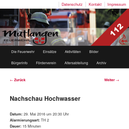
Datenschutz
Kontakt
Impressum
Freiwillige Feuerwehr Mutlangen
Hauptmenü
Die Feuerwehr
Einsätze
Aktivitäten
Bilder
Zum
Zum
Bürgerinfo
Förderverein
Altersabteilung
Archiv
Inhalt
sekundären
wechseln
Inhalt
Beitragsnavigation
←
Zurück
Weiter
→
wechseln
Nachschau Hochwasser
Datum:
29. Mai 2016 um 20:30 Uhr
Alarmierungsart:
TH 2
Dauer:
15 Minuten