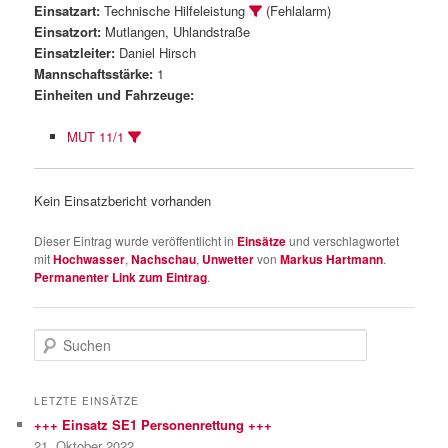
Einsatzart:
Technische Hilfeleistung
(Fehlalarm)
Einsatzort:
Mutlangen, Uhlandstraße
Einsatzleiter:
Daniel Hirsch
Mannschaftsstärke:
1
Einheiten und Fahrzeuge:
MUT 11/1
Kein Einsatzbericht vorhanden
Dieser Eintrag wurde veröffentlicht in
Einsätze
und verschlagwortet
mit
Hochwasser
,
Nachschau
,
Unwetter
von
Markus Hartmann
.
Permanenter Link zum Eintrag
.
S
u
c
h
LETZTE EINSÄTZE
e
+++ Einsatz SE1 Personenrettung +++
n
21. Oktober 2022