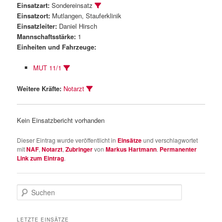
Einsatzart:
Sondereinsatz
Einsatzort:
Mutlangen, Stauferklinik
Einsatzleiter:
Daniel Hirsch
Mannschaftsstärke:
1
Einheiten und Fahrzeuge:
MUT 11/1
Weitere Kräfte:
Notarzt
Kein Einsatzbericht vorhanden
Dieser Eintrag wurde veröffentlicht in
Einsätze
und verschlagwortet
mit
NAF
,
Notarzt
,
Zubringer
von
Markus Hartmann
.
Permanenter
Link zum Eintrag
.
S
u
c
h
LETZTE EINSÄTZE