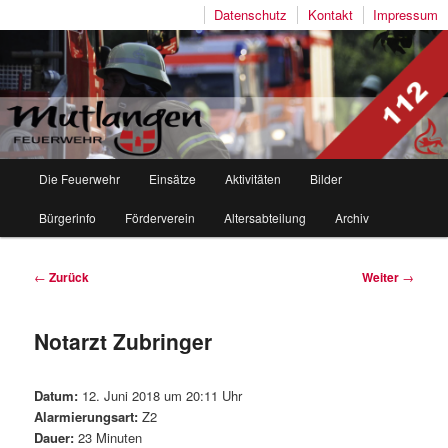
Datenschutz
Kontakt
Impressum
Freiwillige Feuerwehr Mutlangen
Hauptmenü
Die Feuerwehr
Einsätze
Aktivitäten
Bilder
Zum
Zum
Bürgerinfo
Förderverein
Altersabteilung
Archiv
Inhalt
sekundären
wechseln
Inhalt
Beitragsnavigation
←
Zurück
Weiter
→
wechseln
Notarzt Zubringer
Datum:
12. Juni 2018 um 20:11 Uhr
Alarmierungsart:
Z2
Dauer:
23 Minuten