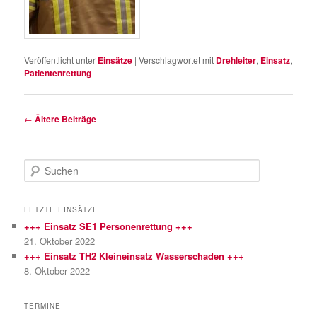
Veröffentlicht unter
Einsätze
|
Verschlagwortet mit
Drehleiter
,
Einsatz
,
Patientenrettung
Beitragsnavigation
←
Ältere Beiträge
S
u
c
h
LETZTE EINSÄTZE
e
+++ Einsatz SE1 Personenrettung +++
n
21. Oktober 2022
+++ Einsatz TH2 Kleineinsatz Wasserschaden +++
8. Oktober 2022
TERMINE