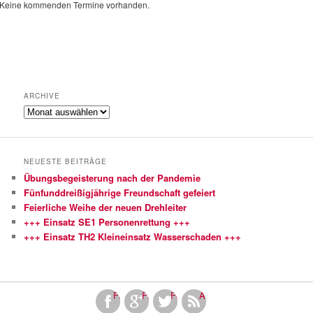
Keine kommenden Termine vorhanden.
ARCHIVE
Archive
NEUESTE BEITRÄGE
Übungsbegeisterung nach der Pandemie
Fünfunddreißigjährige Freundschaft gefeiert
Feierliche Weihe der neuen Drehleiter
+++ Einsatz SE1 Personenrettung +++
+++ Einsatz TH2 Kleineinsatz Wasserschaden +++
Facebook
Finde uns bei Google+
Folge uns bei Twitter!
Abonniere unseren RSS Fe