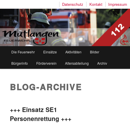
Datenschutz
Kontakt
Impressum
Freiwillige Feuerwehr Mutlangen
Hauptmenü
Die Feuerwehr
Einsätze
Aktivitäten
Bilder
Zum
Zum
Bürgerinfo
Förderverein
Altersabteilung
Archiv
Inhalt
sekundären
wechseln
Inhalt
BLOG-ARCHIVE
wechseln
+++ Einsatz SE1
Personenrettung +++