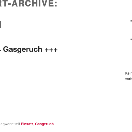
T-ARCHIVE:
H
4 Gasgeruch +++
Kei
vor
lagwortet mit
Einsatz
,
Gasgeruch