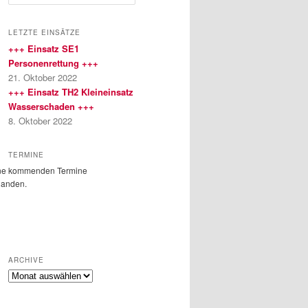
u
c
h
LETZTE EINSÄTZE
e
+++ Einsatz SE1
n
Personenrettung +++
21. Oktober 2022
+++ Einsatz TH2 Kleineinsatz
Wasserschaden +++
8. Oktober 2022
TERMINE
ne kommenden Termine
handen.
ARCHIVE
Archive