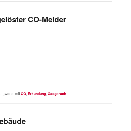
elöster CO-Melder
lagwortet mit
CO
,
Erkundung
,
Gasgeruch
Gebäude