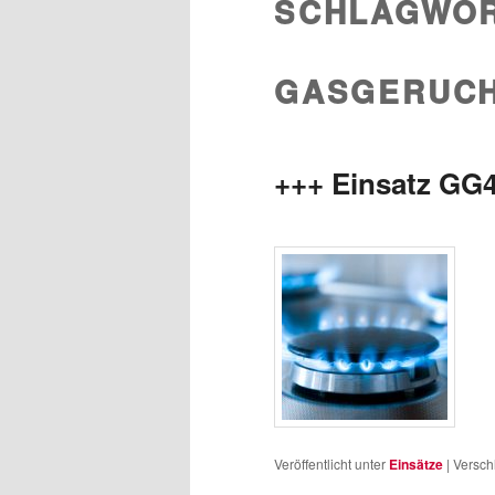
SCHLAGWOR
wechseln
Inhalt
GASGERUC
wechseln
+++ Einsatz GG
Veröffentlicht unter
Einsätze
|
Versch