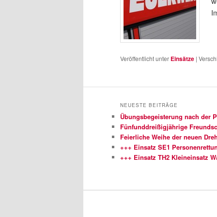
w
I
Veröffentlicht unter
Einsätze
|
Versch
NEUESTE BEITRÄGE
Übungsbegeisterung nach der 
Fünfunddreißigjährige Freundsch
Feierliche Weihe der neuen Dreh
+++ Einsatz SE1 Personenrettu
+++ Einsatz TH2 Kleineinsatz 