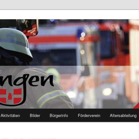
euerwehr Mutlangen
Aktivitäten
Bilder
Bürgerinfo
Förderverein
Altersabteilung