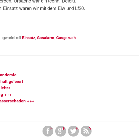
erden, Ursache war ein techn. Defekt.
m Einsatz waren wir mit dem Elw und Lf20.
lagwortet mit
Einsatz
,
Gasalarm
,
Gasgeruch
Pandemie
aft gefeiert
leiter
ng +++
Wasserschaden +++
Facebook
Finde uns bei Google+
Folge uns bei Twitter!
Abonniere unseren RSS Fe