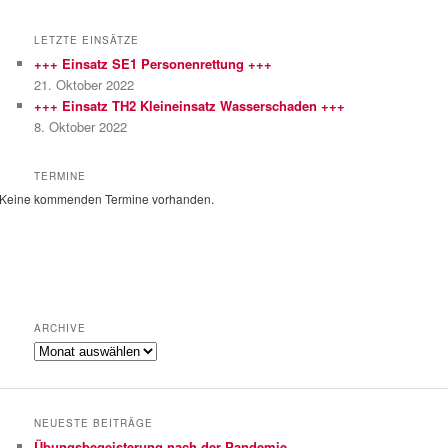
c
h
LETZTE EINSÄTZE
e
+++ Einsatz SE1 Personenrettung +++
n
21. Oktober 2022
+++ Einsatz TH2 Kleineinsatz Wasserschaden +++
8. Oktober 2022
TERMINE
Keine kommenden Termine vorhanden.
ARCHIVE
Archive
NEUESTE BEITRÄGE
Übungsbegeisterung nach der Pandemie