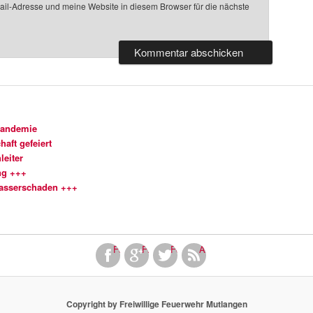
l-Adresse und meine Website in diesem Browser für die nächste
Pandemie
aft gefeiert
leiter
ng +++
Wasserschaden +++
Facebook
Finde uns bei Google+
Folge uns bei Twitter!
Abonniere unseren RSS Fe
Copyright by Freiwillige Feuerwehr Mutlangen