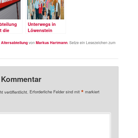
bteilung
Unterwegs in
t die
Löwenstein
lugschule
rg
n
Altersabteilung
von
Markus Hartmann
. Setze ein Lesezeichen zum
n Kommentar
*
t veröffentlicht.
Erforderliche Felder sind mit
markiert