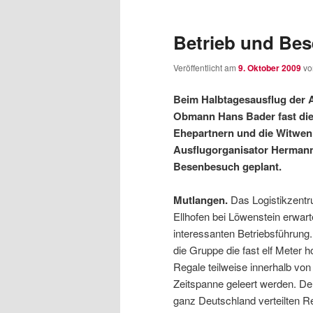
wechseln
Inhalt
Betrieb und Be
wechseln
Veröffentlicht am
9. Oktober 2009
v
Beim Halbtagesausflug der A
Obmann Hans Bader fast die
Ehepartnern und die Witwen
Ausflugorganisator Hermann
Besenbesuch geplant.
Mutlangen.
Das Logistikzentr
Ellhofen bei Löwenstein erwart
interessanten Betriebsführun
die Gruppe die fast elf Meter 
Regale teilweise innerhalb von
Zeitspanne geleert werden. De
ganz Deutschland verteilten 