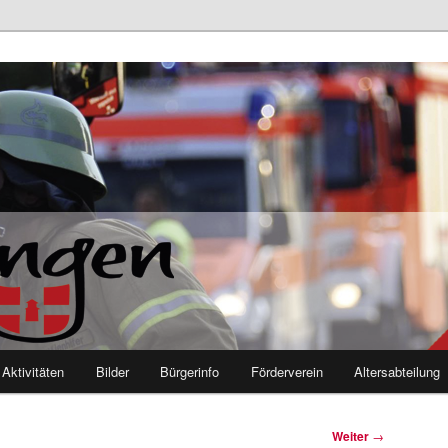
euerwehr Mutlangen
Aktivitäten
Bilder
Bürgerinfo
Förderverein
Altersabteilung
Weiter
→