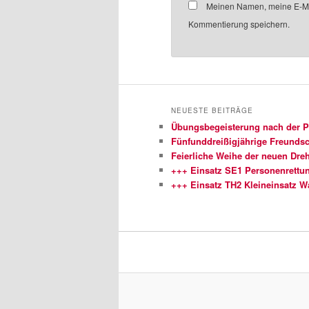
Meinen Namen, meine E-Mai
Kommentierung speichern.
NEUESTE BEITRÄGE
Übungsbegeisterung nach der 
Fünfunddreißigjährige Freundsch
Feierliche Weihe der neuen Dreh
+++ Einsatz SE1 Personenrettu
+++ Einsatz TH2 Kleineinsatz 