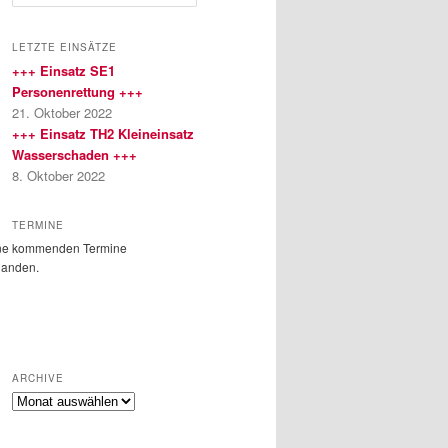
u
c
h
LETZTE EINSÄTZE
e
+++ Einsatz SE1
n
Personenrettung +++
21. Oktober 2022
+++ Einsatz TH2 Kleineinsatz
Wasserschaden +++
8. Oktober 2022
TERMINE
ne kommenden Termine
handen.
ARCHIVE
Archive