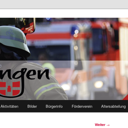
euerwehr Mutlangen
Aktivitäten
Bilder
Bürgerinfo
Förderverein
Altersabteilung
Weiter
→