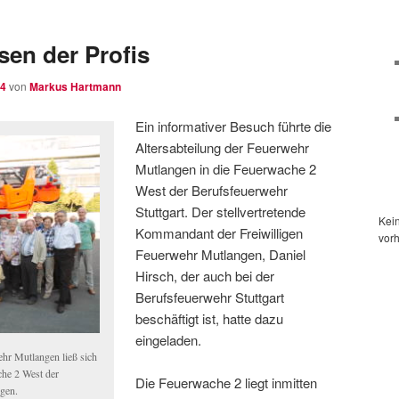
sen der Profis
14
von
Markus Hartmann
Ein informativer Besuch führte die
Altersabteilung der Feuerwehr
Mutlangen in die Feuerwache 2
West der Berufsfeuerwehr
Stuttgart. Der stellvertretende
Kei
Kommandant der Freiwilligen
vor
Feuerwehr Mutlangen, Daniel
Hirsch, der auch bei der
Berufsfeuerwehr Stuttgart
beschäftigt ist, hatte dazu
eingeladen.
ehr Mutlangen ließ sich
che 2 West der
Die Feuerwache 2 liegt inmitten
igen.