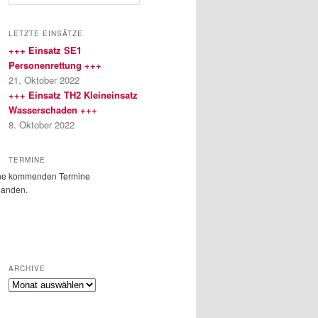
u
c
h
LETZTE EINSÄTZE
e
+++ Einsatz SE1
n
Personenrettung +++
21. Oktober 2022
+++ Einsatz TH2 Kleineinsatz
Wasserschaden +++
8. Oktober 2022
TERMINE
ne kommenden Termine
handen.
ARCHIVE
Archive