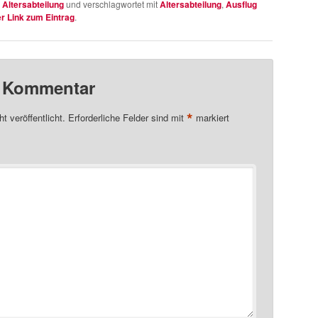
n
Altersabteilung
und verschlagwortet mit
Altersabteilung
,
Ausflug
 Link zum Eintrag
.
n Kommentar
*
t veröffentlicht.
Erforderliche Felder sind mit
markiert