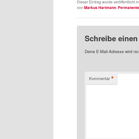
Stuttgart
Dieser Eintrag wurde veröffentlicht i
von
Markus Hartmann
.
Permanenter
Schreibe eine
Deine E-Mail-Adresse wird nich
*
Kommentar