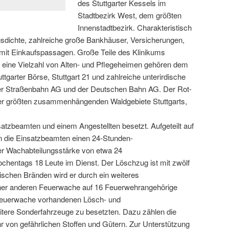
des Stuttgarter Kessels im
Stadtbezirk West, dem größten
Innenstadtbezirk. Charakteristisch
gsdichte, zahlreiche große Bankhäuser, Versicherungen,
mit Einkaufspassagen. Große Teile des Klinikums
ie eine Vielzahl von Alten- und Pflegeheimen gehören dem
tgarter Börse, Stuttgart 21 und zahlreiche unterirdische
ter Straßenbahn AG und der Deutschen Bahn AG. Der Rot-
er größten zusammenhängenden Waldgebiete Stuttgarts,
atzbeamten und einem Angestellten besetzt. Aufgeteilt auf
n die Einsatzbeamten einen 24-Stunden-
er Wachabteilungsstärke von etwa 24
hentags 18 Leute im Dienst. Der Löschzug ist mit zwölf
itischen Bränden wird er durch ein weiteres
einer anderen Feuerwache auf 16 Feuerwehrangehörige
 Feuerwache vorhandenen Lösch- und
eitere Sonderfahrzeuge zu besetzten. Dazu zählen die
von gefährlichen Stoffen und Gütern. Zur Unterstützung