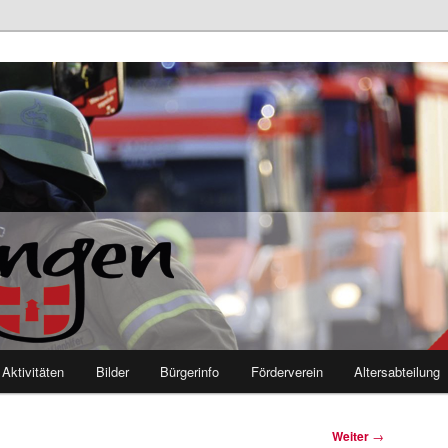
euerwehr Mutlangen
Aktivitäten
Bilder
Bürgerinfo
Förderverein
Altersabteilung
Weiter
→