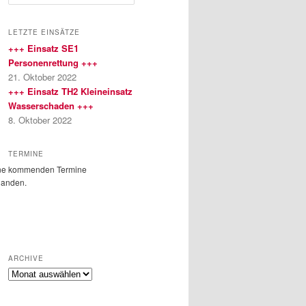
u
c
h
LETZTE EINSÄTZE
e
+++ Einsatz SE1
n
Personenrettung +++
21. Oktober 2022
+++ Einsatz TH2 Kleineinsatz
Wasserschaden +++
8. Oktober 2022
TERMINE
ne kommenden Termine
handen.
ARCHIVE
Archive