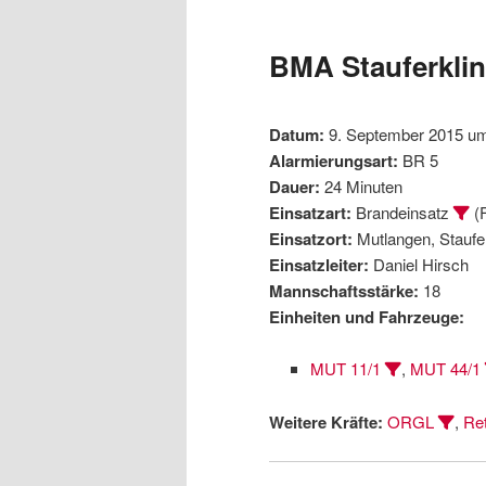
wechseln
Inhalt
BMA Stauferklin
wechseln
Datum:
9. September 2015 um
Alarmierungsart:
BR 5
Dauer:
24 Minuten
Einsatzart:
Brandeinsatz
(F
Einsatzort:
Mutlangen, Staufer
Einsatzleiter:
Daniel Hirsch
Mannschaftsstärke:
18
Einheiten und Fahrzeuge:
MUT 11/1
,
MUT 44/1
Weitere Kräfte:
ORGL
,
Ret