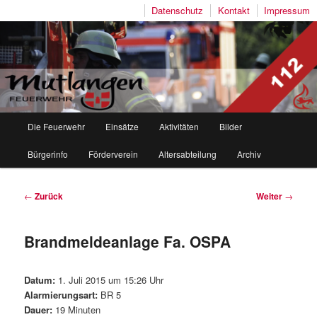
Datenschutz
Kontakt
Impressum
Freiwillige Feuerwehr Mutlangen
Hauptmenü
Die Feuerwehr
Einsätze
Aktivitäten
Bilder
Zum
Zum
Bürgerinfo
Förderverein
Altersabteilung
Archiv
Inhalt
sekundären
wechseln
Inhalt
Beitragsnavigation
←
Zurück
Weiter
→
wechseln
Brandmeldeanlage Fa. OSPA
Datum:
1. Juli 2015 um 15:26 Uhr
Alarmierungsart:
BR 5
Dauer:
19 Minuten