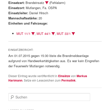
Einsatzart:
Brandeinsatz
(Fehlalarm)
Einsatzort:
Mutlangen, Fa. OSPA
Einsatzleiter:
Daniel Hirsch
Mannschaftsstärke:
20
Einheiten und Fahrzeuge:
MUT 11/1
,
MUT 44/1
,
MUT 33/1
EINSATZBERICHT:
Am 01.07.2015 gegen 15:30 löste die Brandmeldeanlage
aufgrund von Handwerkertätigkeiten aus. Es war kein Eingreifen
der Feuerwehr Mutlangen notwendig.
Dieser Eintrag wurde veröffentlicht in
Einsätze
von
Markus
Hartmann
. Setze ein Lesezeichen zum
Permalink
.
S
u
c
h