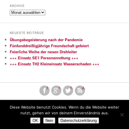
ARCHIVE
Archive
NEUESTE BEITRÄGE
Übungsbegeisterung nach der Pandemie
Fünfunddreißigjährige Freundschaft gefeiert
Feierliche Weihe der neuen Drehleiter
+++ Einsatz SE1 Personenrettung +++
+++ Einsatz TH2 Kleineinsatz Wasserschaden +++
Facebook
Finde uns bei Google+
Folge uns bei Twitter!
Abonniere unseren RSS Fe
Diese Website benutzt Cookies. Wenn du die Website weiter
Copyright by Freiwillige Feuerwehr Mutlangen
nutzt, gehen wir von deinem Einverständnis aus.
OK
Nein
Datenschutzerklärung