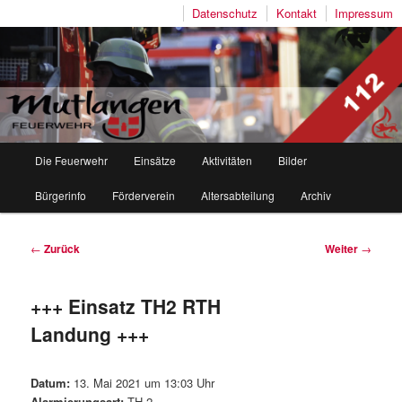
Datenschutz
Kontakt
Impressum
Freiwillige Feuerwehr Mutlangen
Hauptmenü
Die Feuerwehr
Einsätze
Aktivitäten
Bilder
Zum
Zum
Bürgerinfo
Förderverein
Altersabteilung
Archiv
Inhalt
sekundären
wechseln
Inhalt
Beitragsnavigation
←
Zurück
Weiter
→
wechseln
+++ Einsatz TH2 RTH
Landung +++
Datum:
13. Mai 2021 um 13:03 Uhr
Alarmierungsart:
TH 2