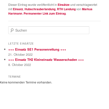
Dieser Eintrag wurde veröffentlicht in
Einsätze
und verschlagwortet
mit
Einsatz
,
Hubschrauberlandung
,
RTH Landung
von
Markus
Hartmann
.
Permanenter Link zum Eintrag
.
S
u
c
h
LETZTE EINSÄTZE
e
+++ Einsatz SE1 Personenrettung +++
n
21. Oktober 2022
+++ Einsatz TH2 Kleineinsatz Wasserschaden +++
8. Oktober 2022
TERMINE
Keine kommenden Termine vorhanden.