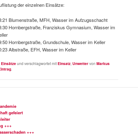
uflistung der einzelnen Einsätze:
8:21 Blumenstraße, MFH, Wasser im Aufzugsschacht
8:30 Hornbergstraße, Franziskus Gymnasium, Wasser im
eller
9:50 Hornbergstraße, Grundschule, Wasser im Keller
0:23 Albstraße, EFH, Wasser im Keller
n
Einsätze
und verschlagwortet mit
Einsatz
,
Unwetter
von
Markus
intrag
.
Pandemie
aft gefeiert
leiter
ng +++
Wasserschaden +++