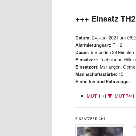
wechseln
Inhalt
+++ Einsatz TH2
wechseln
Datum:
24. Juni 2021 um 08:2
Alarmierungsart:
TH 2
Dauer:
6 Stunden 39 Minuten
Einsatzart:
Technische Hilfel
Einsatzort:
Mutlangen, Gemei
Mannschaftsstärke:
15
Einheiten und Fahrzeuge:
MUT 11/1
,
MUT 74/1
EINSATZBERICHT:
D