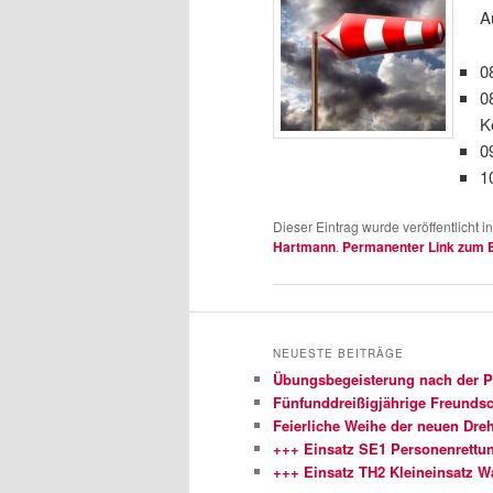
A
0
0
K
0
1
Dieser Eintrag wurde veröffentlicht i
Hartmann
.
Permanenter Link zum E
NEUESTE BEITRÄGE
Übungsbegeisterung nach der 
Fünfunddreißigjährige Freundsch
Feierliche Weihe der neuen Dreh
+++ Einsatz SE1 Personenrettu
+++ Einsatz TH2 Kleineinsatz 