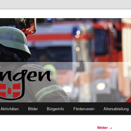
euerwehr Mutlangen
Aktivitäten
Bilder
Bürgerinfo
Förderverein
Altersabteilung
Weiter
→