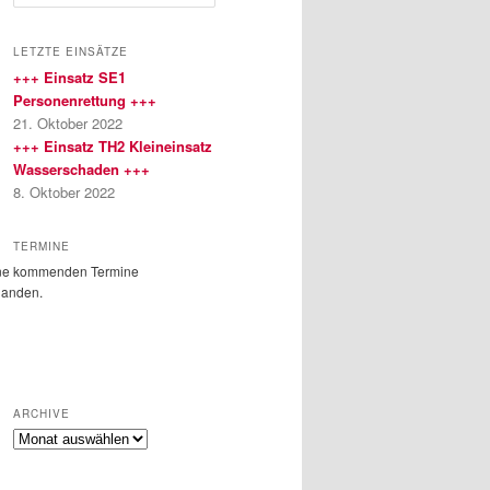
u
c
h
LETZTE EINSÄTZE
e
+++ Einsatz SE1
n
Personenrettung +++
21. Oktober 2022
+++ Einsatz TH2 Kleineinsatz
Wasserschaden +++
8. Oktober 2022
TERMINE
ne kommenden Termine
handen.
ARCHIVE
Archive