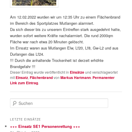
Am 12.02.2022 wurden wir um 12:35 Uhr zu einem Flächenbrand
im Bereich des Sportplatzes Mutlangen alarmiert.
Da sich dieser bis zu unserem Eintreffen stark ausgedehnt hatte,
wurden sofort weitere Kräfte nachalarmiert. Die rund 2000qm
Fläche war nach etwa 20 Minuten gelöscht.
Im Einsatz waren aus Mutlangen Elw, Lf20, Lf8, Gw-L2 und aus
Durlangen das Lf24.
!!! Durch die anhaltende Trockenheit ist derzeit erhöhte
Brandgefahr !!!
Dieser Eintrag wurde veröffentlicht in
Einsätze
und verschlagwortet
mit
Einsatz
,
Flächenbrand
von
Markus Hartmann
.
Permanenter
Link zum Eintrag
.
S
u
c
h
LETZTE EINSÄTZE
e
+++ Einsatz SE1 Personenrettung +++
n