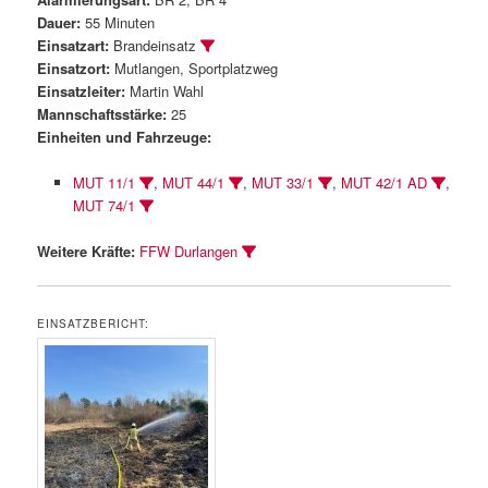
Dauer:
55 Minuten
Einsatzart:
Brandeinsatz
Einsatzort:
Mutlangen, Sportplatzweg
Einsatzleiter:
Martin Wahl
Mannschaftsstärke:
25
Einheiten und Fahrzeuge:
MUT 11/1
,
MUT 44/1
,
MUT 33/1
,
MUT 42/1 AD
,
MUT 74/1
Weitere Kräfte:
FFW Durlangen
EINSATZBERICHT: