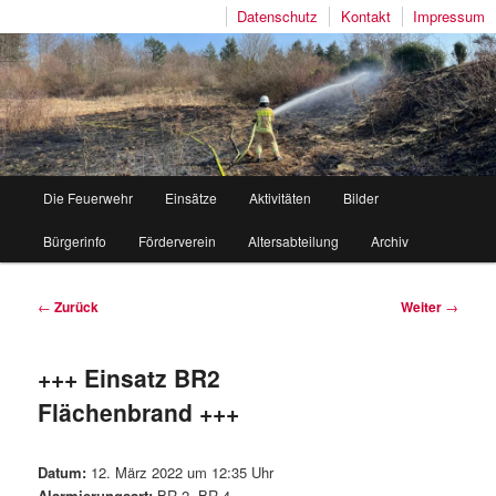
Datenschutz
Kontakt
Impressum
Freiwillige Feuerwehr Mutlangen
Hauptmenü
Die Feuerwehr
Einsätze
Aktivitäten
Bilder
Zum
Zum
Bürgerinfo
Förderverein
Altersabteilung
Archiv
Inhalt
sekundären
wechseln
Inhalt
Beitragsnavigation
←
Zurück
Weiter
→
wechseln
+++ Einsatz BR2
Flächenbrand +++
Datum:
12. März 2022 um 12:35 Uhr
Alarmierungsart:
BR 2, BR 4