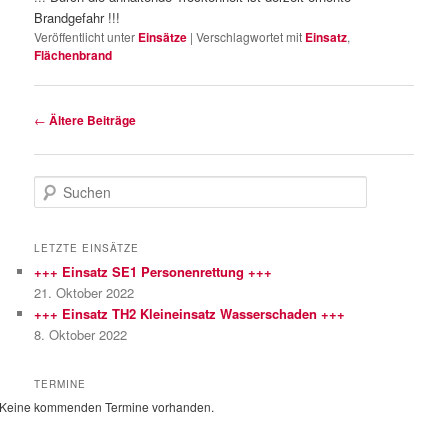
Brandgefahr !!!
Veröffentlicht unter
Einsätze
|
Verschlagwortet mit
Einsatz
,
Flächenbrand
Beitragsnavigation
←
Ältere Beiträge
S
u
c
h
LETZTE EINSÄTZE
e
+++ Einsatz SE1 Personenrettung +++
n
21. Oktober 2022
+++ Einsatz TH2 Kleineinsatz Wasserschaden +++
8. Oktober 2022
TERMINE
Keine kommenden Termine vorhanden.