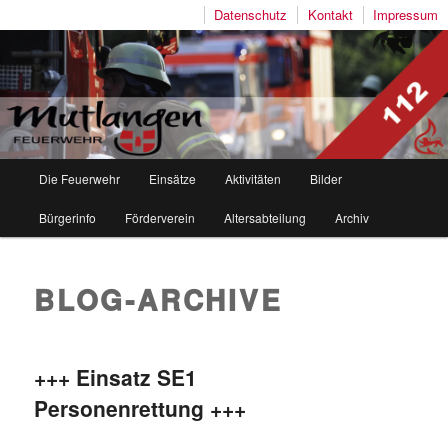
Datenschutz
Kontakt
Impressum
Freiwillige Feuerwehr Mutlangen
Hauptmenü
Die Feuerwehr
Einsätze
Aktivitäten
Bilder
Zum
Zum
Bürgerinfo
Förderverein
Altersabteilung
Archiv
Inhalt
sekundären
wechseln
Inhalt
BLOG-ARCHIVE
wechseln
+++ Einsatz SE1
Personenrettung +++