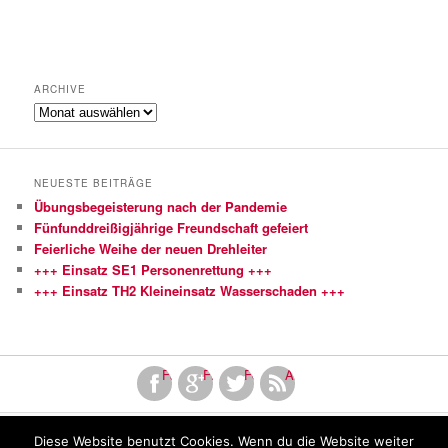
ARCHIVE
Archive
NEUESTE BEITRÄGE
Übungsbegeisterung nach der Pandemie
Fünfunddreißigjährige Freundschaft gefeiert
Feierliche Weihe der neuen Drehleiter
+++ Einsatz SE1 Personenrettung +++
+++ Einsatz TH2 Kleineinsatz Wasserschaden +++
Facebook
Finde uns bei Google+
Folge uns bei Twitter!
Abonniere unseren RSS Fe
Diese Website benutzt Cookies. Wenn du die Website weiter