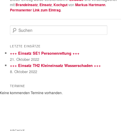
mit
Brandeinsatz
,
Einsatz
,
Kochgut
von
Markus Hartmann
.
Permanenter Link zum Eintrag
.
S
u
c
h
LETZTE EINSÄTZE
e
+++ Einsatz SE1 Personenrettung +++
n
21. Oktober 2022
+++ Einsatz TH2 Kleineinsatz Wasserschaden +++
8. Oktober 2022
TERMINE
Keine kommenden Termine vorhanden.
ARCHIVE