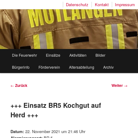
Datenschutz
Kontakt
Impressum
Freiwillige Feuerwehr Mutlangen
Hauptmenü
Die Feuerwehr
Einsätze
Aktivitäten
Bilder
Zum
Zum
Bürgerinfo
Förderverein
Altersabteilung
Archiv
Inhalt
sekundären
wechseln
Inhalt
Beitragsnavigation
←
Zurück
Weiter
→
wechseln
+++ Einsatz BR5 Kochgut auf
Herd +++
Datum:
22. November 2021 um 21:46 Uhr
Alarmierungsart:
BR 5