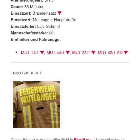
Dauer:
58 Minuten
Einsatzart:
Brandeinsatz
Einsatzort:
Mutlangen, Hauptstraße
Einsatzleiter:
Luis Schmid
Mannschaftsstärke:
28
Einheiten und Fahrzeuge:
MUT 11/1
,
MUT 44/1
,
MUT 33/1
,
MUT 42/1 AD
EINSATZBERICHT:
Dieser Eintrag wurde veröffentlicht in
Einsätze
und verschlagwortet