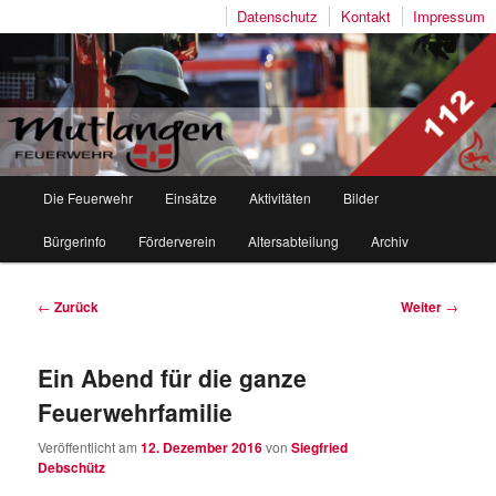
Datenschutz
Kontakt
Impressum
Freiwillige Feuerwehr Mutlangen
Hauptmenü
Die Feuerwehr
Einsätze
Aktivitäten
Bilder
Zum
Zum
Bürgerinfo
Förderverein
Altersabteilung
Archiv
Inhalt
sekundären
wechseln
Inhalt
Beitragsnavigation
←
Zurück
Weiter
→
wechseln
Ein Abend für die ganze
Feuerwehrfamilie
Veröffentlicht am
12. Dezember 2016
von
Siegfried
Debschütz