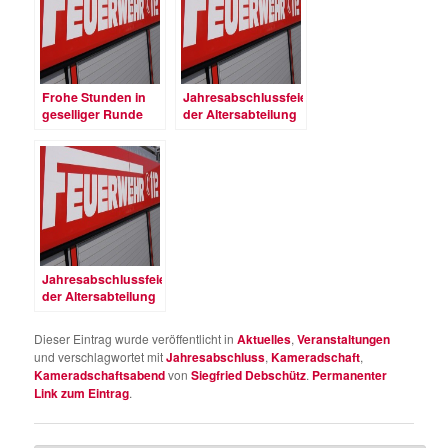
Frohe Stunden in
Jahresabschlussfeier
geselliger Runde
der Altersabteilung
Jahresabschlussfeier
der Altersabteilung
Dieser Eintrag wurde veröffentlicht in
Aktuelles
,
Veranstaltungen
und verschlagwortet mit
Jahresabschluss
,
Kameradschaft
,
Kameradschaftsabend
von
Siegfried Debschütz
.
Permanenter
Link zum Eintrag
.