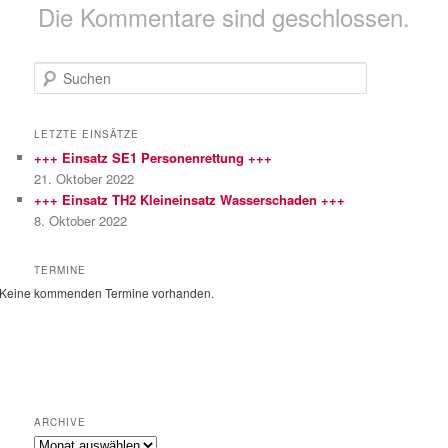
Die Kommentare sind geschlossen.
S
u
c
h
LETZTE EINSÄTZE
e
+++ Einsatz SE1 Personenrettung +++
n
21. Oktober 2022
+++ Einsatz TH2 Kleineinsatz Wasserschaden +++
8. Oktober 2022
TERMINE
Keine kommenden Termine vorhanden.
ARCHIVE
Archive