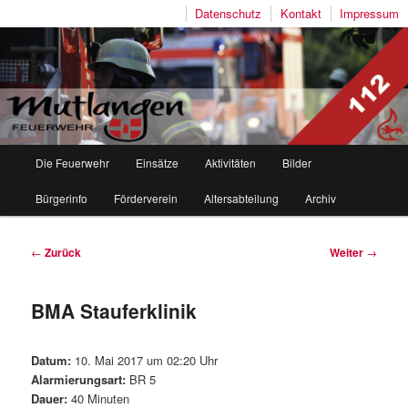
Datenschutz
Kontakt
Impressum
Freiwillige Feuerwehr Mutlangen
Hauptmenü
Die Feuerwehr
Einsätze
Aktivitäten
Bilder
Zum
Zum
Bürgerinfo
Förderverein
Altersabteilung
Archiv
Inhalt
sekundären
wechseln
Inhalt
Beitragsnavigation
←
Zurück
Weiter
→
wechseln
BMA Stauferklinik
Datum:
10. Mai 2017 um 02:20 Uhr
Alarmierungsart:
BR 5
Dauer:
40 Minuten