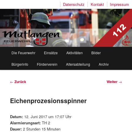
Datenschutz
Kontakt
Impressum
Freiwillige Feuerwehr Mutlangen
Hauptmenü
Die Feuerwehr
Einsätze
Aktivitäten
Bilder
Zum
Zum
Bürgerinfo
Förderverein
Altersabteilung
Archiv
Inhalt
sekundären
wechseln
Inhalt
Beitragsnavigation
←
Zurück
Weiter
→
wechseln
Eichenprozesionsspinner
Datum:
12. Juni 2017 um 17:07 Uhr
Alarmierungsart:
TH 2
Dauer:
2 Stunden 15 Minuten