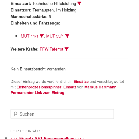
Einsatzart:
Technische Hilfeleistung
Einsatzort:
Tierhaupten, Im Hölzling
Mannschaftsstärke:
5
Einheiten und Fahrzeuge:
MUT 11/1
,
MUT 33/1
Weitere Kräfte:
FFW Täferrot
Kein Einsatzbericht vorhanden
Dieser Eintrag wurde veröffentlicht in
Einsätze
und verschlagwortet
mit
Eichenprozesionsspinner
,
Einsatz
von
Markus Hartmann
.
Permanenter Link zum Eintrag
.
S
u
c
h
LETZTE EINSÄTZE
e
+++ Einsatz SE1 Personenrettung +++