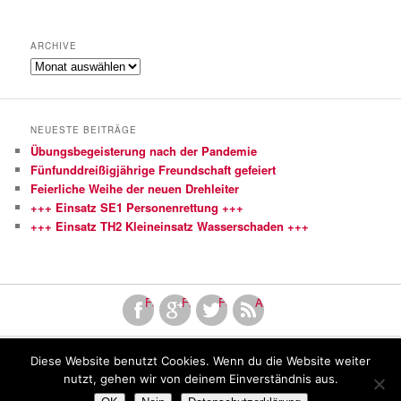
ARCHIVE
Archive
NEUESTE BEITRÄGE
Übungsbegeisterung nach der Pandemie
Fünfunddreißigjährige Freundschaft gefeiert
Feierliche Weihe der neuen Drehleiter
+++ Einsatz SE1 Personenrettung +++
+++ Einsatz TH2 Kleineinsatz Wasserschaden +++
Facebook
Finde uns bei Google+
Folge uns bei Twitter!
Abonniere unseren RSS Fe
Diese Website benutzt Cookies. Wenn du die Website weiter
Copyright by Freiwillige Feuerwehr Mutlangen
nutzt, gehen wir von deinem Einverständnis aus.