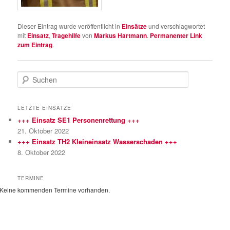
Dieser Eintrag wurde veröffentlicht in
Einsätze
und verschlagwortet
mit
Einsatz
,
Tragehilfe
von
Markus Hartmann
.
Permanenter Link
zum Eintrag
.
S
u
c
h
LETZTE EINSÄTZE
e
+++ Einsatz SE1 Personenrettung +++
n
21. Oktober 2022
+++ Einsatz TH2 Kleineinsatz Wasserschaden +++
8. Oktober 2022
TERMINE
Keine kommenden Termine vorhanden.