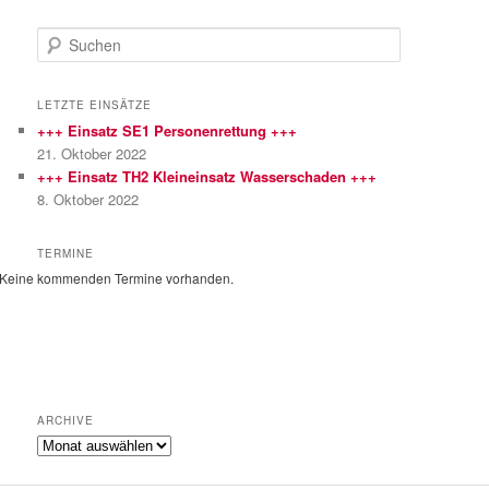
S
u
c
h
LETZTE EINSÄTZE
e
+++ Einsatz SE1 Personenrettung +++
n
21. Oktober 2022
+++ Einsatz TH2 Kleineinsatz Wasserschaden +++
8. Oktober 2022
TERMINE
Keine kommenden Termine vorhanden.
ARCHIVE
Archive