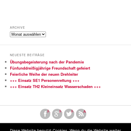
ARCHIVE
Archive
NEUESTE BEITRÄGE
Übungsbegeisterung nach der Pandemie
Fünfunddreißigjährige Freundschaft gefeiert
Feierliche Weihe der neuen Drehleiter
+++ Einsatz SE1 Personenrettung +++
+++ Einsatz TH2 Kleineinsatz Wasserschaden +++
Facebook
Finde uns bei Google+
Folge uns bei Twitter!
Abonniere unseren RSS Fe
Diese Website benutzt Cookies. Wenn du die Website weiter