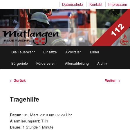
Datenschutz
Kontakt
Impressum
Freiwillige Feuerwehr Mutlangen
Hauptmenü
Die Feuerwehr
Einsätze
Aktivitäten
Bilder
Zum
Zum
Bürgerinfo
Förderverein
Altersabteilung
Archiv
Inhalt
sekundären
wechseln
Inhalt
Beitragsnavigation
←
Zurück
Weiter
→
wechseln
Tragehilfe
Datum:
31. März 2018 um 02:29 Uhr
Alarmierungsart:
TH1
Dauer:
1 Stunde 1 Minute