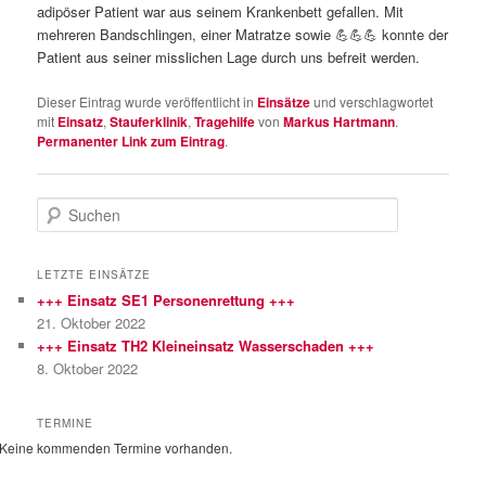
adipöser Patient war aus seinem Krankenbett gefallen. Mit
mehreren Bandschlingen, einer Matratze sowie
💪
💪
💪
konnte der
Patient aus seiner misslichen Lage durch uns befreit werden.
Dieser Eintrag wurde veröffentlicht in
Einsätze
und verschlagwortet
mit
Einsatz
,
Stauferklinik
,
Tragehilfe
von
Markus Hartmann
.
Permanenter Link zum Eintrag
.
S
u
c
h
LETZTE EINSÄTZE
e
+++ Einsatz SE1 Personenrettung +++
n
21. Oktober 2022
+++ Einsatz TH2 Kleineinsatz Wasserschaden +++
8. Oktober 2022
TERMINE
Keine kommenden Termine vorhanden.