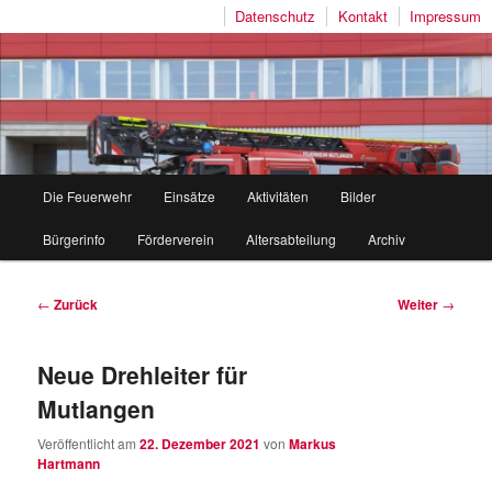
Datenschutz
Kontakt
Impressum
Freiwillige Feuerwehr Mutlangen
Hauptmenü
Die Feuerwehr
Einsätze
Aktivitäten
Bilder
Zum
Zum
Bürgerinfo
Förderverein
Altersabteilung
Archiv
Inhalt
sekundären
wechseln
Inhalt
Beitragsnavigation
←
Zurück
Weiter
→
wechseln
Neue Drehleiter für
Mutlangen
Veröffentlicht am
22. Dezember 2021
von
Markus
Hartmann