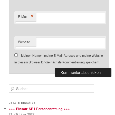
*
E-Mail
Website
Meinen Namen, meine E-Mail-Adresse und meine Website
in diesem Browser für die nächste Kommentierung speichern.
S
u
c
h
LETZTE EINSÄTZE
e
+++ Einsatz SE1 Personenrettung +++
n
21. Oktober 2022