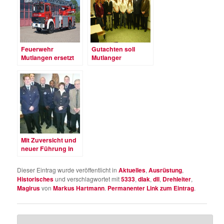
Feuerwehr
Gutachten soll
Mutlangen ersetzt
Mutlanger
Camiva- Drehleiter
Feuerwehrwesen
optimieren
Mit Zuversicht und
neuer Führung in
die Zukunft
Dieser Eintrag wurde veröffentlicht in
Aktuelles
,
Ausrüstung
,
Historisches
und verschlagwortet mit
5333
,
dlak
,
dll
,
Drehleiter
,
Magirus
von
Markus Hartmann
.
Permanenter Link zum Eintrag
.