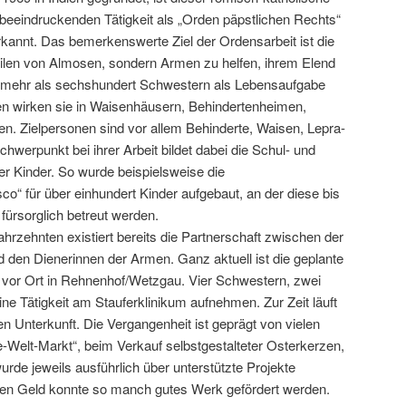
beeindruckenden Tätigkeit als „Orden päpstlichen Rechts“
kannt. Das bemerkenswerte Ziel der Ordensarbeit ist die
rteilen von Almosen, sondern Armen zu helfen, ihrem Elend
 mehr als sechshundert Schwestern als Lebensaufgabe
ndien wirken sie in Waisenhäusern, Behindertenheimen,
en. Zielpersonen sind vor allem Behinderte, Waisen, Lepra-
werpunkt bei ihrer Arbeit bildet dabei die Schul- und
er Kinder. So wurde beispielsweise die
 für über einhundert Kinder aufgebaut, an der diese bis
 fürsorglich betreut werden.
ahrzehnten existiert bereits die Partnerschaft zwischen der
 den Dienerinnen der Armen. Ganz aktuell ist die geplante
 vor Ort in Rehnenhof/Wetzgau. Vier Schwestern, zwei
ine Tätigkeit am Stauferklinikum aufnehmen. Zur Zeit läuft
n Unterkunft. Die Vergangenheit ist geprägt von vielen
e-Welt-Markt“, beim Verkauf selbstgestalteter Osterkerzen,
urde jeweils ausführlich über unterstützte Projekte
ten Geld konnte so manch gutes Werk gefördert werden.