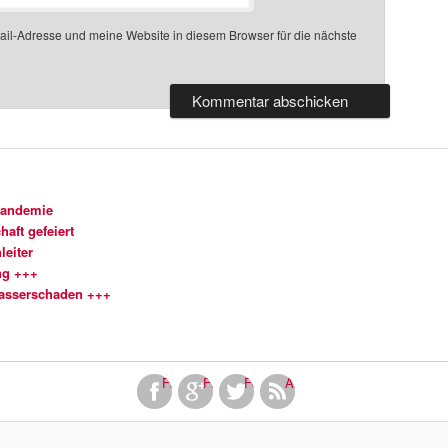
l-Adresse und meine Website in diesem Browser für die nächste
Pandemie
aft gefeiert
leiter
ng +++
Wasserschaden +++
Facebook
Finde uns bei Google+
Folge uns bei Twitter!
Abonniere unseren RSS Fe