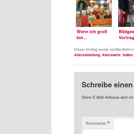
Wenn ich groß
Bildgew
bin…
Vortra
Nepal
Dieser Eintrag wurde veröffentlicht i
Altersabteilung
,
Alterswehr
,
Indien
Schreibe eine
Deine E-Mail-Adresse wird nich
*
Kommentar