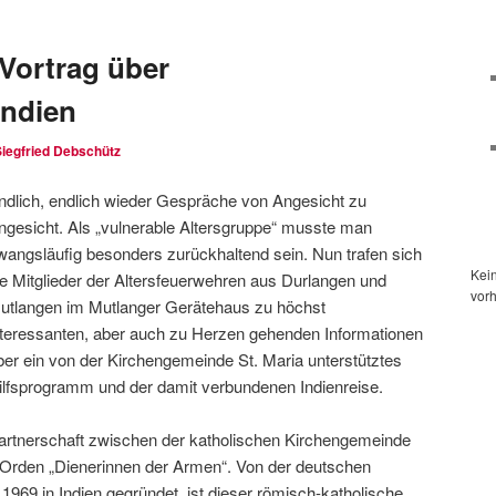
 Vortrag über
Indien
Siegfried Debschütz
ndlich, endlich wieder Gespräche von Angesicht zu
ngesicht. Als „vulnerable Altersgruppe“ musste man
wangsläufig besonders zurückhaltend sein. Nun trafen sich
Kei
ie Mitglieder der Altersfeuerwehren aus Durlangen und
vor
utlangen im Mutlanger Gerätehaus zu höchst
nteressanten, aber auch zu Herzen gehenden Informationen
ber ein von der Kirchengemeinde St. Maria unterstütztes
ilfsprogramm und der damit verbundenen Indienreise.
 Partnerschaft zwischen der katholischen Kirchengemeinde
rden „Dienerinnen der Armen“. Von der deutschen
69 in Indien gegründet, ist dieser römisch-katholische