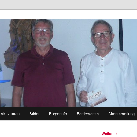
euerwehr Mutlangen
Aktivitäten
Bilder
Bürgerinfo
Förderverein
Altersabteilung
Weiter
→