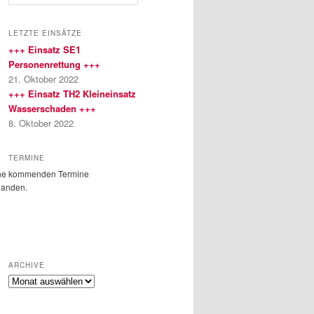
u
c
h
LETZTE EINSÄTZE
e
+++ Einsatz SE1
n
Personenrettung +++
21. Oktober 2022
+++ Einsatz TH2 Kleineinsatz
Wasserschaden +++
8. Oktober 2022
TERMINE
ne kommenden Termine
handen.
ARCHIVE
Archive