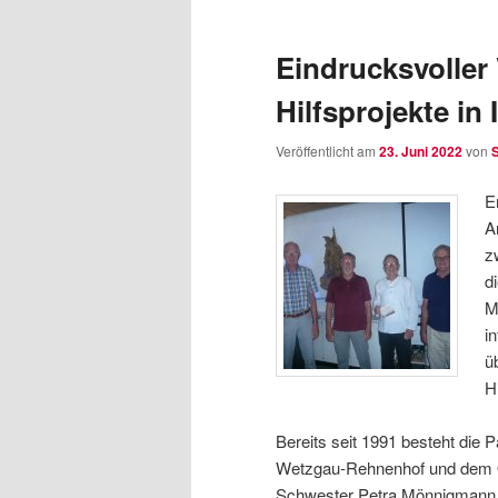
wechseln
Inhalt
Eindrucksvoller
wechseln
Hilfsprojekte in 
Veröffentlicht am
23. Juni 2022
von
E
A
z
d
M
i
ü
H
Bereits seit 1991 besteht die
Wetzgau-Rehnenhof und dem O
Schwester Petra Mönnigmann 19