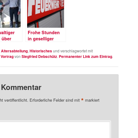
altiger
Frohe Stunden
g über
in geselliger
Runde
n
Altersabteilung
,
Historisches
und verschlagwortet mit
,
Vortrag
von
Siegfried Debschütz
.
Permanenter Link zum Eintrag
.
n Kommentar
*
t veröffentlicht.
Erforderliche Felder sind mit
markiert