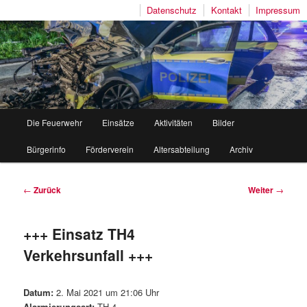
Datenschutz
Kontakt
Impressum
Freiwillige Feuerwehr Mutlangen
Hauptmenü
Die Feuerwehr
Einsätze
Aktivitäten
Bilder
Zum
Zum
Bürgerinfo
Förderverein
Altersabteilung
Archiv
Inhalt
sekundären
wechseln
Inhalt
Beitragsnavigation
←
Zurück
Weiter
→
wechseln
+++ Einsatz TH4
Verkehrsunfall +++
Datum:
2. Mai 2021 um 21:06 Uhr
Alarmierungsart:
TH 4