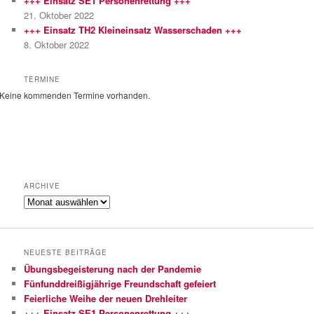
+++ Einsatz SE1 Personenrettung +++
n
21. Oktober 2022
+++ Einsatz TH2 Kleineinsatz Wasserschaden +++
8. Oktober 2022
TERMINE
Keine kommenden Termine vorhanden.
ARCHIVE
Archive
NEUESTE BEITRÄGE
Übungsbegeisterung nach der Pandemie
Fünfunddreißigjährige Freundschaft gefeiert
Feierliche Weihe der neuen Drehleiter
+++ Einsatz SE1 Personenrettung +++