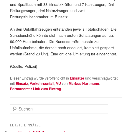
und Spraitbach mit 38 Einsatzkräften und 7 Fahrzeugen, fünf
Rettungswagen, drei Notarztwagen und zwei
Rettungshubschrauber im Einsatz.
An den Unfallfahrzeugen entstanden jeweils Totalschäden. Die
Schadenshöhe könnte sich nach ersten Schätzungen auf ca.
90.000 Euro belaufen. Die Bundesstraße musste zur
Unfallaufnahme, die derzeit noch andauert, komplett gesperrt
werden (Stand 23 Uhr). Eine örtliche Umleitung ist eingerichtet.
(Quelle: Polizei)
Dieser Eintrag wurde veröffentlicht in
Einsätze
und verschlagwortet
mit
Einsatz
,
Verkehrsunfall
,
VU
von
Markus Hartmann
.
Permanenter Link zum Eintrag
.
S
u
c
h
LETZTE EINSÄTZE
e