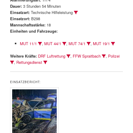
Dauer:
3 Stunden 54 Minuten
Einsatzart:
Technische Hilfeleistung
Einsatzort:
B298
Mannschaftsstärke:
18
Einheiten und Fahrzeuge:
MUT 11/1
,
MUT 44/1
,
MUT 74/1
,
MUT 19/1
Weitere Kräfte:
DRF Luftrettung
,
FFW Spraitbach
,
Polizei
,
Rettungsdienst
EINSATZBERICHT: