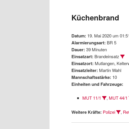
wechseln
Inhalt
Küchenbrand
wechseln
Datum:
19. Mai 2020 um 01:5
Alarmierungsart:
BR 5
Dauer:
39 Minuten
Einsatzart:
Brandeinsatz
Einsatzort:
Mutlangen, Kelte
Einsatzleiter:
Martin Wahl
Mannschaftsstärke:
10
Einheiten und Fahrzeuge:
MUT 11/1
,
MUT 44/1
Weitere Kräfte:
Polizei
,
Ret