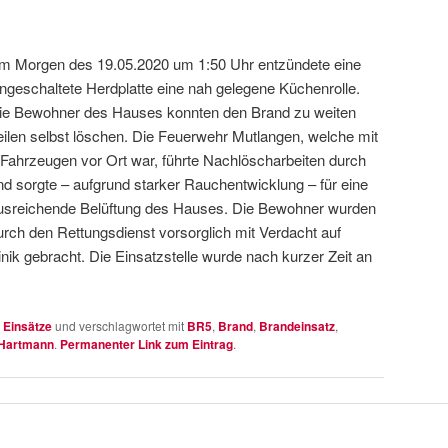
m Morgen des 19.05.2020 um 1:50 Uhr entzündete eine
ingeschaltete Herdplatte eine nah gelegene Küchenrolle.
ie Bewohner des Hauses konnten den Brand zu weiten
eilen selbst löschen. Die Feuerwehr Mutlangen, welche mit
 Fahrzeugen vor Ort war, führte Nachlöscharbeiten durch
nd sorgte – aufgrund starker Rauchentwicklung – für eine
usreichende Belüftung des Hauses. Die Bewohner wurden
urch den Rettungsdienst vorsorglich mit Verdacht auf
inik gebracht. Die Einsatzstelle wurde nach kurzer Zeit an
n
Einsätze
und verschlagwortet mit
BR5
,
Brand
,
Brandeinsatz
,
Hartmann
.
Permanenter Link zum Eintrag
.