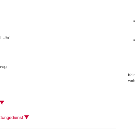
1 Uhr
rweg
Kei
vor
tungsdienst