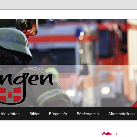
euerwehr Mutlangen
Aktivitäten
Bilder
Bürgerinfo
Förderverein
Altersabteilung
Weiter
→