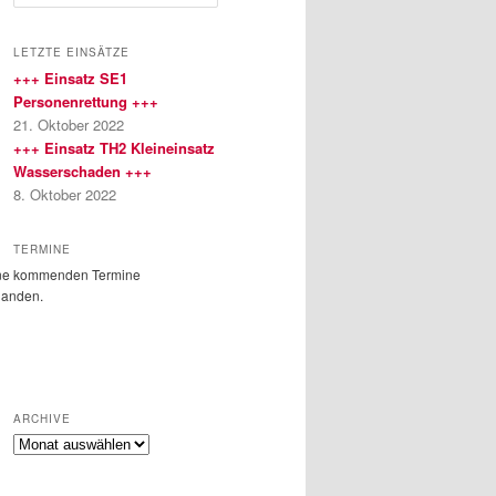
u
c
h
LETZTE EINSÄTZE
e
+++ Einsatz SE1
n
Personenrettung +++
21. Oktober 2022
+++ Einsatz TH2 Kleineinsatz
Wasserschaden +++
8. Oktober 2022
TERMINE
ne kommenden Termine
handen.
ARCHIVE
Archive