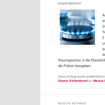
EINSATZBERICHT:
A
e
D
T
2
u
a
d
Rauchgasintox in die Stauferkl
die Polizei übergeben.
Dieser Eintrag wurde veröffentlicht i
Einsatz
,
Küchenbrand
von
Markus 
NEUESTE BEITRÄGE