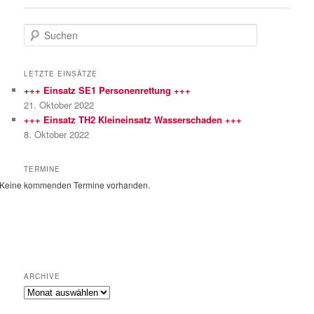
S
u
c
h
LETZTE EINSÄTZE
e
+++ Einsatz SE1 Personenrettung +++
n
21. Oktober 2022
+++ Einsatz TH2 Kleineinsatz Wasserschaden +++
8. Oktober 2022
TERMINE
Keine kommenden Termine vorhanden.
ARCHIVE
Archive