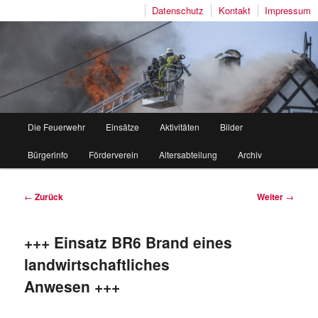
Datenschutz
Kontakt
Impressum
Freiwillige Feuerwehr Mutlangen
Hauptmenü
Die Feuerwehr
Einsätze
Aktivitäten
Bilder
Zum
Zum
Bürgerinfo
Förderverein
Altersabteilung
Archiv
Inhalt
sekundären
wechseln
Inhalt
Beitragsnavigation
←
Zurück
Weiter
→
wechseln
+++ Einsatz BR6 Brand eines
landwirtschaftliches
Anwesen +++