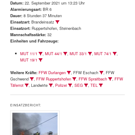
Datum:
22. September 2021 um 13:23 Uhr
Alarmierungsart:
BR 6
Dauer:
8 Stunden 37 Minuten
Einsatzart:
Brandeinsatz
Einsatzort:
Ruppertshofen, Steinenbach
Mannschaftsstärke:
32
Einheiten und Fahrzeuge:
MUT 11/1
,
MUT 44/1
,
MUT 33/1
,
MUT 74/1
,
MUT 19/1
Weitere Kräfte:
FFW Durlangen
, FFW Eschach
, FFW
Gschwend
,
FFW Ruppertshofen
,
FFW Spraitbach
,
FFW
Täferrot
, Landwirte
,
Polizei
,
SEG
,
TEL
EINSATZBERICHT: